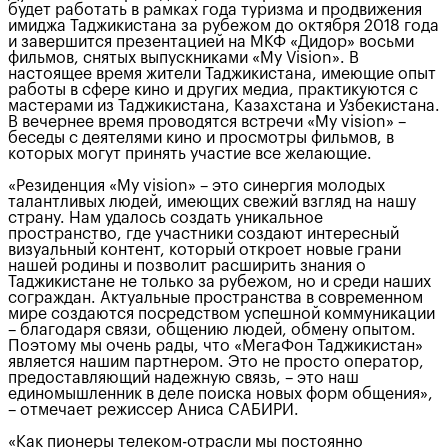
будет работать в рамках года туризма и продвижения
имиджа Таджикистана за рубежом до октября 2018 года
и завершится презентацией на МКФ «Дидор» восьми
фильмов, снятых выпускниками «My Vision». В
настоящее время жители Таджикистана, имеющие опыт
работы в сфере кино и других медиа, практикуются с
мастерами из Таджикистана, Казахстана и Узбекистана.
В вечернее время проводятся встречи «My vision» –
беседы с деятелями кино и просмотры фильмов, в
которых могут принять участие все желающие.
«Резиденция «My vision» – это синергия молодых
талантливых людей, имеющих свежий взгляд на нашу
страну. Нам удалось создать уникальное
пространство, где участники создают интересный
визуальный контент, который откроет новые грани
нашей родины и позволит расширить знания о
Таджикистане не только за рубежом, но и среди наших
сограждан. Актуальные пространства в современном
мире создаются посредством успешной коммуникации
– благодаря связи, общению людей, обмену опытом.
Поэтому мы очень рады, что «МегаФон Таджикистан»
является нашим партнером. Это не просто оператор,
предоставляющий надежную связь, – это наш
единомышленник в деле поиска новых форм общения»,
– отмечает режиссер Аниса САБИРИ.
«Как пионеры телеком-отрасли мы постоянно