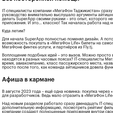
IT-специалисты компании «МегаФон Таджикистан» сразу
руководство внимательно выслушало аргументы айтишник
делать SuperApp своими руками – это опыт, которого н
приложения. И это… классно! Так началась работа над н
Куда летим?
Для начала SuperАpp полностью поменял дизайн. А пото
возможность покупать в «МегаФон Life» билеты на само
МегаФоне финтех-услуги, и партнёров из Fly.tj.
Воплощение подобных идей – это вызов. Можно просто вн
находятся в разных часовых поясах? IT-специалисты Ме
время, авиакомпанию, класс пассажирского места, назва
просто после того, как команда айтишников довела фун
Афиша в кармане
В августе 2023 года – ещё одна новинка: покупка через 
для разработчиков. Ведь мало отразить в «МегаФон Life
Над новым разделом работало сразу двенадцать IT-специ
дополнительную информацию, посмотреть рейтинг фильма
компании создают полноценные приложения внутри своег