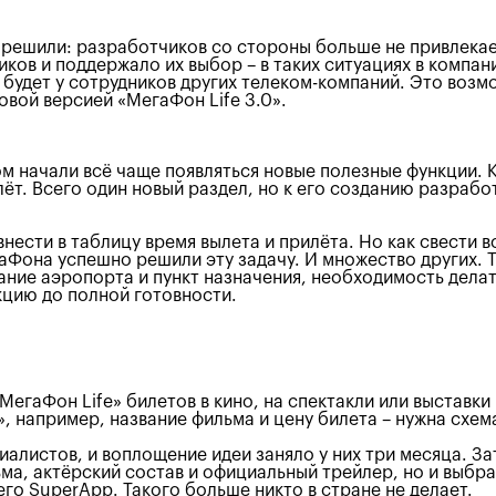
 решили: разработчиков со стороны больше не привлекае
ов и поддержало их выбор – в таких ситуациях в компани
е будет у сотрудников других телеком-компаний. Это воз
овой версией «МегаФон Life 3.0».
м начали всё чаще появляться новые полезные функции. К
лёт. Всего один новый раздел, но к его созданию разраб
ести в таблицу время вылета и прилёта. Но как свести в
гаФона успешно решили эту задачу. И множество других. 
ние аэропорта и пункт назначения, необходимость делать
кцию до полной готовности.
«МегаФон Life» билетов в кино, на спектакли или выставк
», например, название фильма и цену билета – нужна схе
алистов, и воплощение идеи заняло у них три месяца. За
, актёрский состав и официальный трейлер, но и выбрат
о SuperApp. Такого больше никто в стране не делает.