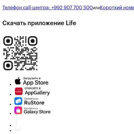
Телефон call-центра:
+992 907 700 500
Короткий номе
или
Скачать приложение Life