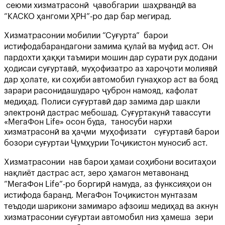
сеюми хизматрасонӣ ҷавобгарии шаҳрвандӣ ва
“КАСКО ҳангоми ҲРН”-ро дар бар мегирад.
Хизматрасонии мобилии “Суғурта” барои
истифодабарандагони замима қулай ва муфид аст. Он
пардохти ҳаққи таъмири мошин дар сурати рух додани
ҳодисаи суғуртавӣ, муҳофизатро аз хароҷоти молиявӣ
дар ҳолате, ки соҳиби автомобил гунаҳкор аст ва бояд
зарари расонидашударо ҷуброн намояд, кафолат
медиҳад. Полиси суғуртавӣ дар замима дар шакли
электронӣ дастрас мебошад. Суғуртакунӣ тавассути
«МегаФон Life» осон буда, таносуби нархи
хизматрасонӣ ва ҳаҷми муҳофизати суғуртавӣ барои
бозори суғуртаи Ҷумҳурии Тоҷикистон муносиб аст.
Хизматрасонии нав барои ҳамаи соҳибони воситаҳои
нақлиёт дастрас аст, зеро ҳамагон метавонанд
“MeгаФон Life”-ро боргирӣ намуда, аз функсияҳои он
истифода баранд. МегаФон Тоҷикистон мунтазам
теъдоди шарикони замимаро афзоиш медиҳад ва акнун
хизматрасонии суғуртаи автомобил низ ҳамеша зери