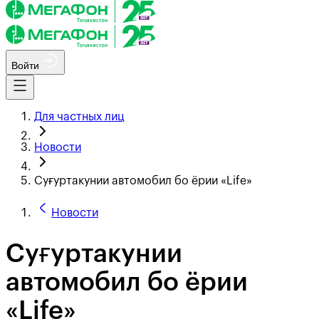
Войти
Для частных лиц
Новости
Суғуртакунии автомобил бо ёрии «Life»
Новости
Суғуртакунии
автомобил бо ёрии
«Life»