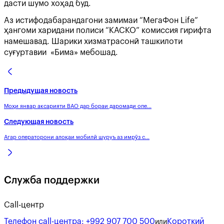
дасти шумо хоҳад буд.
Аз истифодабарандагони замимаи “MeгаФон Life”
ҳангоми харидани полиси “КАСКО” комиссия гирифта
намешавад. Шарики хизматрасонӣ ташкилоти
суғуртавии «Бима» мебошад.
Предыдущая новость
Моҳи январ аксарияти ВАО дар бораи даромади опе...
Следующая новость
Агар операторони алоқаи мобилӣ шуруъ аз имрӯз с...
Служба поддержки
Call-центр
Телефон call-центра:
+992 907 700 500
Короткий
или