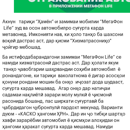
Акнун тариқи “Ҳамён”-и замимаи мобилии “MeгаФон
Life” зуд ва осон автомобилро суғурта карда
метавонед. Имконияти нав, ки ҳоло танҳо ба шахсони
воқеӣ дастрас аст, дар қисми "Хизматрасониҳо"
ҷойгир мебошад.
Ба истифодабарандагони замимаи “MeгаФон Life” се
намуди хизматрасонӣ дастрас аст. Дар ҳолати якум
танҳо ҷавобгарии шаҳрвандии соҳиби автомобил ё
ронандагоне, ки тариқи ваколатнома ё дигар асосҳои
қонуни рондани мошин ба онҳо иҷозат дода шудааст,
суғурта карда мешавад. Агар онҳо дар натиҷаи
садамаи нақлиётӣ зарари молу мулкӣ ё ҷисмонӣ
расонида бошанд, пас ширкати суғуртавӣ ба
ҷабрдидагон ҷубронпулӣ пардохт мекунад. Варианти
дуюм - «КАСКО ҳангоми ҲРН». Дар ин ҷо тибқи шартҳо
хавфи зарарёбии автомобил ё қисмҳои алоҳидаи он
ҳангоми ҳаракат суғурта карда мешавад. Намуди