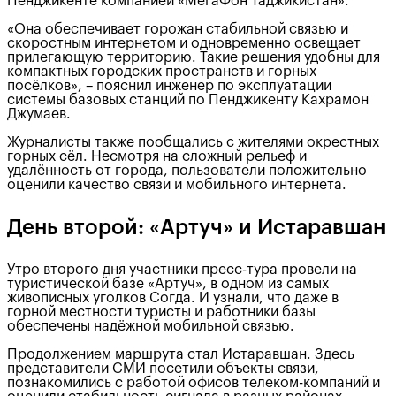
Пенджикенте компанией «МегаФон Таджикистан».
«Она обеспечивает горожан стабильной связью и
скоростным интернетом и одновременно освещает
прилегающую территорию. Такие решения удобны для
компактных городских пространств и горных
посёлков», – пояснил инженер по эксплуатации
системы базовых станций по Пенджикенту Кахрамон
Джумаев.
Журналисты также пообщались с жителями окрестных
горных сёл. Несмотря на сложный рельеф и
удалённость от города, пользователи положительно
оценили качество связи и мобильного интернета.
День второй: «Артуч» и Истаравшан
Утро второго дня участники пресс-тура провели на
туристической базе «Артуч», в одном из самых
живописных уголков Согда. И узнали, что даже в
горной местности туристы и работники базы
обеспечены надёжной мобильной связью.
Продолжением маршрута стал Истаравшан. Здесь
представители СМИ посетили объекты связи,
познакомились с работой офисов телеком-компаний и