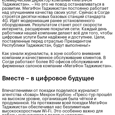
коммерческий директор компании «МегаФон
Таджикистан». – Но это не повод останавливаться в
развитии. МегаФон Таджикистан постоянно работает
над улучшением качества своих услуг. Сейчас в Согде
строятся десятки новых базовых станций стандарта
4G. Идёт модернизация ранее установленного
оборудования. Результатом станет рост скорости
интернета, расширение покрытия сети. Каждый день
работники нашей компании делают всё для того, чтобы
цифровые услуги были надёжнее и доступнее. Цели,
поставленные перед отраслью Президентом
Республики Таджикистан, будут выполнены!»
Как узнали журналисты, в зоне особого внимания
компании и качественное обслуживание клиентов. В
Согде работают более 80 офисов обслуживания и
фирменных салонов компании «МегаФон Таджикистан».
Вместе – в цифровое будущее
Впечатлениями от поездки поделился журналист
агентства «Ховар» Мехрон Курбон: «Пресс-тур прошёл
на высоком уровне, организация была чёткой и
продуманной. На протяжении всей поездки МегаФон
Таджикистан обеспечивал нас безлимитным
высокоскоростным Wi-Fi. Это особенно важно для