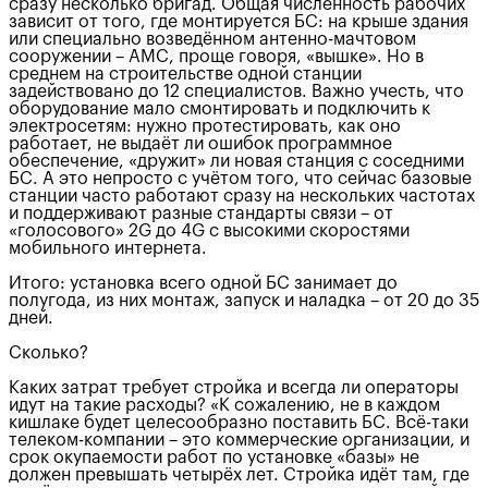
сразу несколько бригад. Общая численность рабочих
зависит от того, где монтируется БС: на крыше здания
или специально возведённом антенно-мачтовом
сооружении – АМС, проще говоря, «вышке». Но в
среднем на строительстве одной станции
задействовано до 12 специалистов. Важно учесть, что
оборудование мало смонтировать и подключить к
электросетям: нужно протестировать, как оно
работает, не выдаёт ли ошибок программное
обеспечение, «дружит» ли новая станция с соседними
БС. А это непросто с учётом того, что сейчас базовые
станции часто работают сразу на нескольких частотах
и поддерживают разные стандарты связи – от
«голосового» 2G до 4G с высокими скоростями
мобильного интернета.
Итого: установка всего одной БС занимает до
полугода, из них монтаж, запуск и наладка – от 20 до 35
дней.
Сколько?
Каких затрат требует стройка и всегда ли операторы
идут на такие расходы? «К сожалению, не в каждом
кишлаке будет целесообразно поставить БС. Всё-таки
телеком-компании – это коммерческие организации, и
срок окупаемости работ по установке «базы» не
должен превышать четырёх лет. Стройка идёт там, где