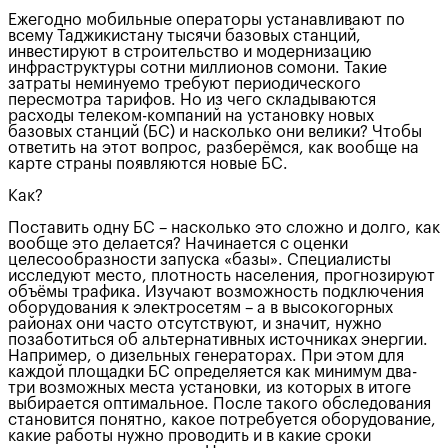
Ежегодно мобильные операторы устанавливают по
всему Таджикистану тысячи базовых станций,
инвестируют в строительство и модернизацию
инфраструктуры сотни миллионов сомони. Такие
затраты неминуемо требуют периодического
пересмотра тарифов. Но из чего складываются
расходы телеком-компаний на установку новых
базовых станций (БС) и насколько они велики? Чтобы
ответить на этот вопрос, разберёмся, как вообще на
карте страны появляются новые БС.
Как?
Поставить одну БС – насколько это сложно и долго, как
вообще это делается? Начинается с оценки
целесообразности запуска «базы». Специалисты
исследуют место, плотность населения, прогнозируют
объёмы трафика. Изучают возможность подключения
оборудования к электросетям – а в высокогорных
районах они часто отсутствуют, и значит, нужно
позаботиться об альтернативных источниках энергии.
Например, о дизельных генераторах. При этом для
каждой площадки БС определяется как минимум два-
три возможных места установки, из которых в итоге
выбирается оптимальное. После такого обследования
становится понятно, какое потребуется оборудование,
какие работы нужно проводить и в какие сроки