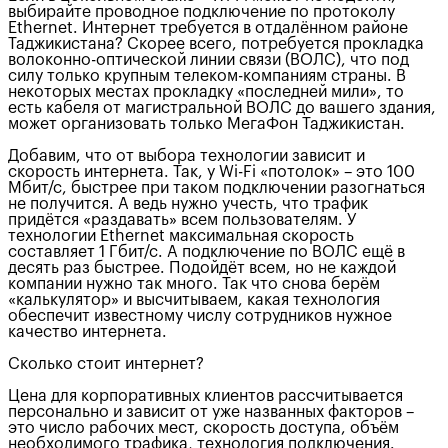
выбирайте проводное подключение по протоколу
Ethernet. Интернет требуется в отдалённом районе
Таджикистана? Скорее всего, потребуется прокладка
волоконно-оптической линии связи (ВОЛС), что под
силу только крупным телеком-компаниям страны. В
некоторых местах прокладку «последней мили», то
есть кабеля от магистральной ВОЛС до вашего здания,
может организовать только МегаФон Таджикистан.
Добавим, что от выбора технологии зависит и
скорость интернета. Так, у Wi-Fi «потолок» – это 100
Мбит/с, быстрее при таком подключении разогнаться
не получится. А ведь нужно учесть, что трафик
придётся «раздавать» всем пользователям. У
технологии Ethernet максимальная скорость
составляет 1 Гбит/с. А подключение по ВОЛС ещё в
десять раз быстрее. Подойдёт всем, но не каждой
компании нужно так много. Так что снова берём
«калькулятор» и высчитываем, какая технология
обеспечит известному числу сотрудников нужное
качество интернета.
Сколько стоит интернет?
Цена для корпоративных клиентов рассчитывается
персонально и зависит от уже названных факторов –
это число рабочих мест, скорость доступа, объём
необходимого трафика, технология подключения.