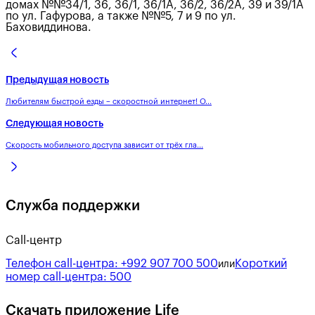
домах №№34/1, 36, 36/1, 36/1А, 36/2, 36/2А, 39 и 39/1A
по ул. Гафурова, а также №№5, 7 и 9 по ул.
Баховиддинова.
Предыдущая новость
Любителям быстрой езды – скоростной интернет! О...
Следующая новость
Скорость мобильного доступа зависит от трёх гла...
Служба поддержки
Call-центр
Телефон call-центра:
+992 907 700 500
Короткий
или
номер call-центра:
500
Скачать приложение Life