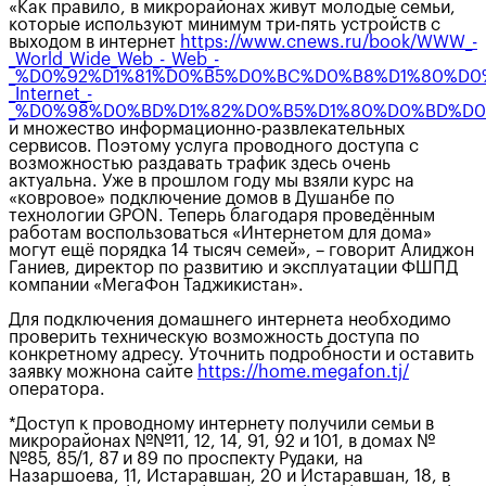
«Как правило, в микрорайонах живут молодые семьи,
которые используют минимум три-пять устройств с
выходом в интернет
https://www.cnews.ru/book/WWW_-
_World_Wide_Web_-_Web_-
_%D0%92%D1%81%D0%B5%D0%BC%D0%B8%D1%80%D0
_Internet_-
_%D0%98%D0%BD%D1%82%D0%B5%D1%80%D0%BD%D0
и множество информационно-развлекательных
сервисов. Поэтому услуга проводного доступа с
возможностью раздавать трафик здесь очень
актуальна. Уже в прошлом году мы взяли курс на
«ковровое» подключение домов в Душанбе по
технологии GPON. Теперь благодаря проведённым
работам воспользоваться «Интернетом для дома»
могут ещё порядка 14 тысяч семей», – говорит Алиджон
Ганиев, директор по развитию и эксплуатации ФШПД
компании «МегаФон Таджикистан».
Для подключения домашнего интернета необходимо
проверить техническую возможность доступа по
конкретному адресу. Уточнить подробности и оставить
заявку можнона сайте
https://home.megafon.tj/
оператора.
*Доступ к проводному интернету получили семьи в
микрорайонах №№11, 12, 14, 91, 92 и 101, в домах №
№85, 85/1, 87 и 89 по проспекту Рудаки, на
Назаршоева, 11, Истаравшан, 20 и Истаравшан, 18, в