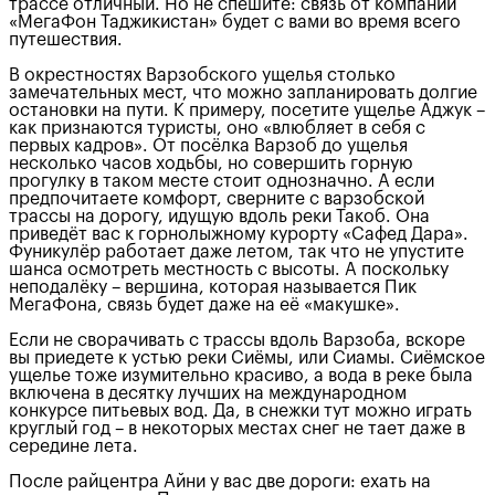
трассе отличный. Но не спешите: связь от компании
«МегаФон Таджикистан» будет с вами во время всего
путешествия.
В окрестностях Варзобского ущелья столько
замечательных мест, что можно запланировать долгие
остановки на пути. К примеру, посетите ущелье Аджук –
как признаются туристы, оно «влюбляет в себя с
первых кадров». От посёлка Варзоб до ущелья
несколько часов ходьбы, но совершить горную
прогулку в таком месте стоит однозначно. А если
предпочитаете комфорт, сверните с варзобской
трассы на дорогу, идущую вдоль реки Такоб. Она
приведёт вас к горнолыжному курорту «Сафед Дара».
Фуникулёр работает даже летом, так что не упустите
шанса осмотреть местность с высоты. А поскольку
неподалёку – вершина, которая называется Пик
МегаФона, связь будет даже на её «макушке».
Если не сворачивать с трассы вдоль Варзоба, вскоре
вы приедете к устью реки Сиёмы, или Сиамы. Сиёмское
ущелье тоже изумительно красиво, а вода в реке была
включена в десятку лучших на международном
конкурсе питьевых вод. Да, в снежки тут можно играть
круглый год – в некоторых местах снег не тает даже в
середине лета.
После райцентра Айни у вас две дороги: ехать на