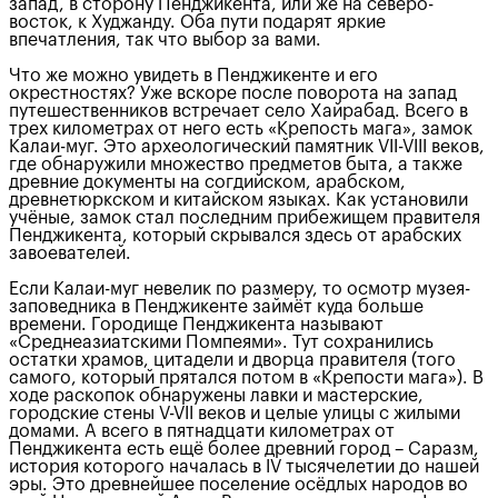
запад, в сторону Пенджикента, или же на северо-
восток, к Худжанду. Оба пути подарят яркие
впечатления, так что выбор за вами.
Что же можно увидеть в Пенджикенте и его
окрестностях? Уже вскоре после поворота на запад
путешественников встречает село Хайрабад. Всего в
трех километрах от него есть «Крепость мага», замок
Калаи-муг. Это археологический памятник VII-VIII веков,
где обнаружили множество предметов быта, а также
древние документы на согдийском, арабском,
древнетюркском и китайском языках. Как установили
учёные, замок стал последним прибежищем правителя
Пенджикента, который скрывался здесь от арабских
завоевателей.
Если Калаи-муг невелик по размеру, то осмотр музея-
заповедника в Пенджикенте займёт куда больше
времени. Городище Пенджикента называют
«Среднеазиатскими Помпеями». Тут сохранились
остатки храмов, цитадели и дворца правителя (того
самого, который прятался потом в «Крепости мага»). В
ходе раскопок обнаружены лавки и мастерские,
городские стены V-VII веков и целые улицы с жилыми
домами. А всего в пятнадцати километрах от
Пенджикента есть ещё более древний город – Саразм,
история которого началась в IV тысячелетии до нашей
эры. Это древнейшее поселение осёдлых народов во