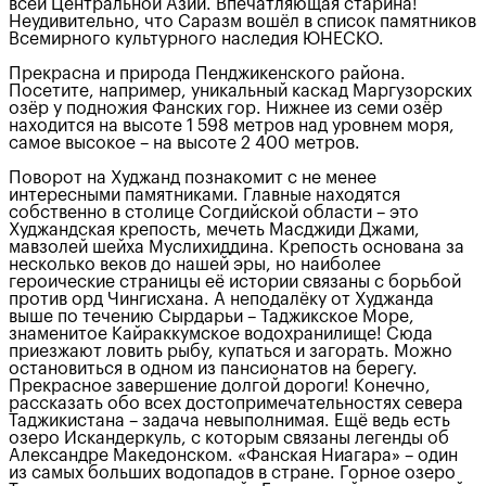
всей Центральной Азии. Впечатляющая старина!
Неудивительно, что Саразм вошёл в список памятников
Всемирного культурного наследия ЮНЕСКО.
Прекрасна и природа Пенджикенского района.
Посетите, например, уникальный каскад Маргузорских
озёр у подножия Фанских гор. Нижнее из семи озёр
находится на высоте 1 598 метров над уровнем моря,
самое высокое – на высоте 2 400 метров.
Поворот на Худжанд познакомит с не менее
интересными памятниками. Главные находятся
собственно в столице Согдийской области – это
Худжандская крепость, мечеть Масджиди Джами,
мавзолей шейха Муслихиддина. Крепость основана за
несколько веков до нашей эры, но наиболее
героические страницы её истории связаны с борьбой
против орд Чингисхана. А неподалёку от Худжанда
выше по течению Сырдарьи – Таджикское Море,
знаменитое Кайраккумское водохранилище! Сюда
приезжают ловить рыбу, купаться и загорать. Можно
остановиться в одном из пансионатов на берегу.
Прекрасное завершение долгой дороги! Конечно,
рассказать обо всех достопримечательностях севера
Таджикистана – задача невыполнимая. Ещё ведь есть
озеро Искандеркуль, с которым связаны легенды об
Александре Македонском. «Фанская Ниагара» – один
из самых больших водопадов в стране. Горное озеро