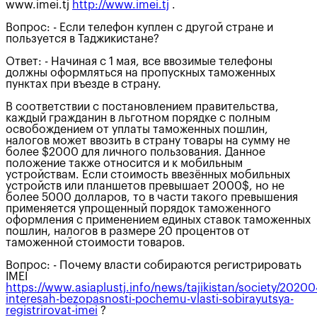
www.imei.tj
http://www.imei.tj
.
Вопрос: - Если телефон куплен с другой стране и
пользуется в Таджикистане?
Ответ: - Начиная с 1 мая, все ввозимые телефоны
должны оформляться на пропускных таможенных
пунктах при въезде в страну.
В соответствии с постановлением правительства,
каждый гражданин в льготном порядке с полным
освобождением от уплаты таможенных пошлин,
налогов может ввозить в страну товары на сумму не
более $2000 для личного пользования. Данное
положение также относится и к мобильным
устройствам. Если стоимость ввезённых мобильных
устройств или планшетов превышает 2000$, но не
более 5000 долларов, то в части такого превышения
применяется упрощенный порядок таможенного
оформления с применением единых ставок таможенных
пошлин, налогов в размере 20 процентов от
таможенной стоимости товаров.
Вопрос: - Почему власти собираются регистрировать
IMEI
https://www.asiaplustj.info/news/tajikistan/society/20200
interesah-bezopasnosti-pochemu-vlasti-sobirayutsya-
registrirovat-imei
?