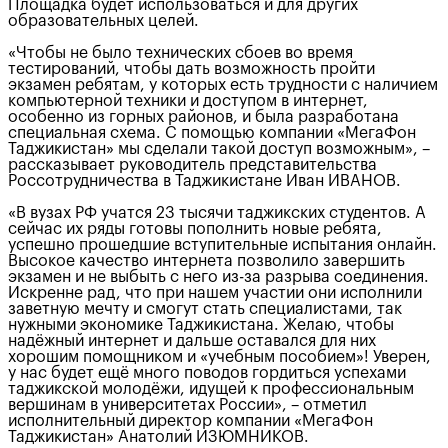
Площадка будет использоваться и для других
образовательных целей.
«Чтобы не было технических сбоев во время
тестирований, чтобы дать возможность пройти
экзамен ребятам, у которых есть трудности с наличием
компьютерной техники и доступом в интернет,
особенно из горных районов, и была разработана
специальная схема. С помощью компании «МегаФон
Таджикистан» мы сделали такой доступ возможным», –
рассказывает руководитель представительства
Россотрудничества в Таджикистане Иван ИВАНОВ.
«В вузах РФ учатся 23 тысячи таджикских студентов. А
сейчас их ряды готовы пополнить новые ребята,
успешно прошедшие вступительные испытания онлайн.
Высокое качество интернета позволило завершить
экзамен и не выбыть с него из-за разрыва соединения.
Искренне рад, что при нашем участии они исполнили
заветную мечту и смогут стать специалистами, так
нужными экономике Таджикистана. Желаю, чтобы
надёжный интернет и дальше оставался для них
хорошим помощником и «учебным пособием»! Уверен,
у нас будет ещё много поводов гордиться успехами
таджикской молодёжи, идущей к профессиональным
вершинам в университетах России», – отметил
исполнительный директор компании «МегаФон
Таджикистан» Анатолий ИЗЮМНИКОВ.