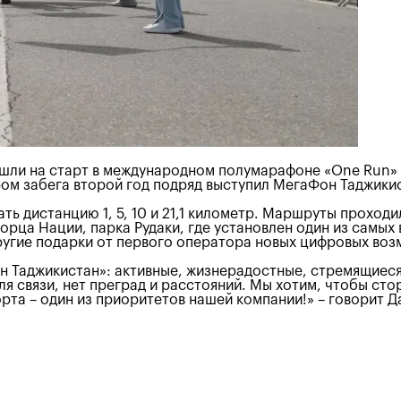
ышли на старт в международном полумарафоне «One Run»
ром забега второй год подряд выступил МегаФон Таджики
ть дистанцию 1, 5, 10 и 21,1 километр. Маршруты проход
рца Нации, парка Рудаки, где установлен один из самых
ругие подарки от первого оператора новых цифровых во
н Таджикистан»: активные, жизнерадостные, стремящиеся 
для связи, нет преград и расстояний. Мы хотим, чтобы ст
рта – один из приоритетов нашей компании!» – говорит 