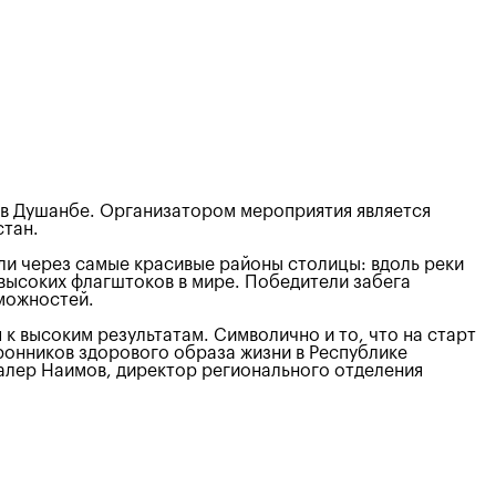
 в Душанбе. Организатором мероприятия является
стан.
или через самые красивые районы столицы: вдоль реки
 высоких флагштоков в мире. Победители забега
зможностей.
к высоким результатам. Символично и то, что на старт
оронников здорового образа жизни в Республике
Далер Наимов, директор регионального отделения