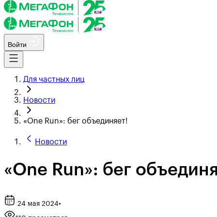
Войти
Для частных лиц
Новости
«One Run»: бег объединяет!
Новости
«One Run»: бег объединя
24 мая 2024
•