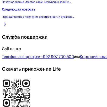
Почётное звание «Мастер связи Республики Таджик...
Следующая новость
Периодические отключения электроэнергии отражаю...
Служба поддержки
Call-центр
Телефон call-центра:
+992 907 700 500
Короткий номе
или
Скачать приложение Life