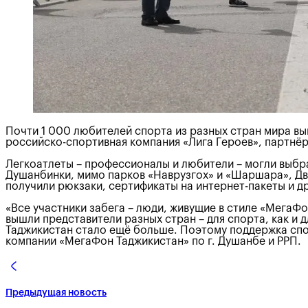
Почти 1 000 любителей спорта из разных стран мира в
российско-спортивная компания «Лига Героев», партнё
Легкоатлеты – профессионалы и любители – могли выбра
Душанбинки, мимо парков «Наврузгох» и «Шаршара», Дво
получили рюкзаки, сертификаты на интернет-пакеты и д
«Все участники забега – люди, живущие в стиле «МегаФо
вышли представители разных стран – для спорта, как и 
Таджикистан стало ещё больше. Поэтому поддержка спо
компании «МегаФон Таджикистан» по г. Душанбе и РРП.
Предыдущая новость