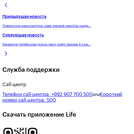
Предыдущая новость
Оператори имкониятҳои нави рақамӣ ҳаррӯза назди...
Следующая новость
Рақамҳои телефонии дорои панҷ сифр паиҳам ё ком...
Служба поддержки
Call-центр
Телефон call-центра:
+992 907 700 500
Короткий
или
номер call-центра:
500
Скачать приложение Life