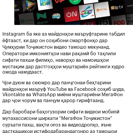
Instagram ба яке аз майдонҳои маъруфтарине табдил
ёфтааст, ки дар он соҳибони смартфонҳо дар
Ҷумҳурии Тоҷикистон видео тамошо мекунанд.
Оператори имкониятҳои нави рақамӣ бо таҳлили
сифати пахши филмҳо, наворҳо ва намоишҳои
мустақим дар дастгоҳҳои муштариён рейтинги худро
омода намудааст.
Ҷои дуюм ва сеюмро дар панҷгонаи беҳтарини
майдонҳои маъруф YouTube ва Facebook соҳиб шуда,
Vkontakte ва WhatsApp миёни муштариёни МегаФон
дар ҷои чорум ва панҷум қарор гирифтаанд.
Дар баробари баҳогузории сифати видеои мобилӣ
мутахассисони ширкати “МегаФон Тоҷикистон”
суръати пахш, вақти оғоз ва видеодропҳо, яъне
дасткашиҳои истифодабарандагонро аз тамошои