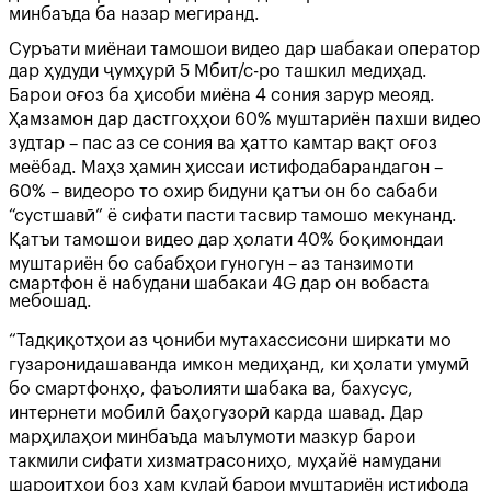
минбаъда ба назар мегиранд.
Суръати миёнаи тамошои видео дар шабакаи оператор
дар ҳудуди ҷумҳурӣ 5 Мбит/с-ро ташкил медиҳад.
Барои оғоз ба ҳисоби миёна 4 сония зарур меояд.
Ҳамзамон дар дастгоҳҳои 60% муштариён пахши видео
зудтар – пас аз се сония ва ҳатто камтар вақт оғоз
меёбад. Маҳз ҳамин ҳиссаи истифодабарандагон –
60% – видеоро то охир бидуни қатъи он бо сабаби
“сустшавӣ” ё сифати пасти тасвир тамошо мекунанд.
Қатъи тамошои видео дар ҳолати 40% боқимондаи
муштариён бо сабабҳои гуногун – аз танзимоти
смартфон ё набудани шабакаи 4G дар он вобаста
мебошад.
“Тадқиқотҳои аз ҷониби мутахассисони ширкати мо
гузаронидашаванда имкон медиҳанд, ки ҳолати умумӣ
бо смартфонҳо, фаъолияти шабака ва, бахусус,
интернети мобилӣ баҳогузорӣ карда шавад. Дар
марҳилаҳои минбаъда маълумоти мазкур барои
такмили сифати хизматрасониҳо, муҳайё намудани
шароитҳои боз ҳам қулай барои муштариён истифода