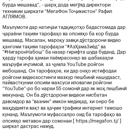
бурда мешавад”, - шарҳ дода мегӯяд директори
техникии ширкати “МегаФон Тоҷикистон” Рафил
АГЛЯМОВ.
Маълумоти дар натиҷаи тадқиқотҳо бадастомада дар
ҷараёни таҳияи тарофаҳо ва опсияҳо ба кор бурда
мешавад. Масалан, мароқу завқи дӯстдорони видео
ҳангоми тақияи тарофаҳои “#АзҲамаЗиёд” ва
“#НигаронНабош” ба назар гирифта шуда буданд. Дар
ҳарду тарофа ҳамаи паёмрасонҳо ва шабакаҳои
маъруфи иҷтимоӣ, аз ҷумла YouTube ройгон
мебошанд. Он тарофаҳое, ки дар онҳо истифодаи
ройгони видеохостинги мазкур пешбинӣ нашудааст,
пайвасткунии опсияи махсуси иловагии ройгони
“YouTube”-ро бо нархи 55 сомонӣ дар як моҳ пешбинӣ
мекунанд. Он ба дӯстдорони видеои нисбатан
давомдор ва “вазнин” имкон медиҳад, ки онро бе
маҳдудияти вақт ва ҳаҷми трафики интернет тамошо
кунанд. Маълумоти муфассалро оид ба тарофаҳо ва
опсияҳо метавон дар сомонаи [ https://megafon.tj/ ]
ширкат дастрас намуд.