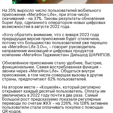
На 25% выросло число пользователей мобильного
приложения «МегаФон Life», при этом число
скачиваний – на 37%. Таковы результаты обновления
Super App, сделанного оператором новых цифровых
возможностей в августе 2022 года.
«Хочу обратить внимание, что с января 2023 года
предыдущая версия приложения будет отключена,
потому что большинство пользователей уже перешло
на «МегаФон Life 3.0»», – говорит руководитель
направления инноваций и цифровых продуктов
компании «МегаФон Таджикистан» Дильшод ШАРИПОВ.
Обновлённое приложение стало удобнее, быстрее,
функциональнее. Самая востребованная функция –
звонки через «МегаФон Life». Общаться внутри
приложения, в том числе совершая вызовы в другие
страны, предпочитают 62% пользователей.
На втором месте – «Кошелёк», который регулярно
открывает каждый десятый пользователь. Оплаты им
увеличились в 2022 году почти в два раза. Самый
большой рост предсказуемо показали регулярные
переводы по счетам ЖКХ – на 226%. На 128% активнее
пользователи стали оплачивать покупки с помощью
QR-кодов.