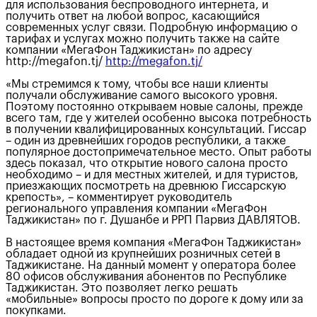
для использования беспроводного интернета, и
получить ответ на любой вопрос, касающийся
современных услуг связи. Подробную информацию о
тарифах и услугах можно получить также на сайте
компании «МегаФон Таджикистан» по адресу
http://megafon.tj/
http://megafon.tj/
«Мы стремимся к тому, чтобы все наши клиенты
получали обслуживание самого высокого уровня.
Поэтому постоянно открываем новые салоны, прежде
всего там, где у жителей особенно высока потребность
в получении квалифицированных консультаций. Гиссар
– один из древнейших городов республики, а также
популярное достопримечательное место. Опыт работы
здесь показал, что открытие нового салона просто
необходимо – и для местных жителей, и для туристов,
приезжающих посмотреть на древнюю Гиссарскую
крепость», – комментирует руководитель
регионального управления компании «МегаФон
Таджикистан» по г. Душанбе и РРП Парвиз ДАВЛЯТОВ.
В настоящее время компания «МегаФон Таджикистан»
обладает одной из крупнейших розничных сетей в
Таджикистане. На данный момент у оператора более
80 офисов обслуживания абонентов по Республике
Таджикистан. Это позволяет легко решать
«мобильные» вопросы просто по дороге к дому или за
покупками.