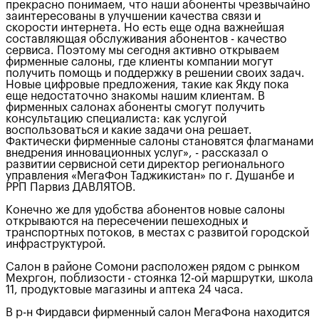
прекрасно понимаем, что наши абоненты чрезвычайно
заинтересованы в улучшении качества связи и
скорости интернета. Но есть еще одна важнейшая
составляющая обслуживания абонентов - качество
сервиса. Поэтому мы сегодня активно открываем
фирменные салоны, где клиенты компании могут
получить помощь и поддержку в решении своих задач.
Новые цифровые предложения, такие как Якду пока
еще недостаточно знакомы нашим клиентам. В
фирменных салонах абоненты смогут получить
консультацию специалиста: как услугой
воспользоваться и какие задачи она решает.
Фактически фирменные салоны становятся флагманами
внедрения инновационных услуг», - рассказал о
развитии сервисной сети директор регионального
управления «МегаФон Таджикистан» по г. Душанбе и
РРП Парвиз ДАВЛЯТОВ.
Конечно же для удобства абонентов новые салоны
открываются на пересечении пешеходных и
транспортных потоков, в местах с развитой городской
инфраструктурой.
Салон в районе Сомони расположен рядом с рынком
Мехргон, поблизости - стоянка 12-ой маршрутки, школа
11, продуктовые магазины и аптека 24 часа.
В р-н Фирдавси фирменный салон МегаФона находится