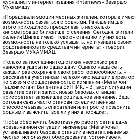
журналисту интернет издания «Internews» Зеваршо
Мухаммаду.
«Порадовали эмоции местных жителей, которые имеют
возможность связаться с родными. Раньше им для
этого приходилось преодолевать несколько
километров до ближайшего селения. Сегодня, жители
селения Шипад имеют «свою» станцию и у них есть
возможность не только услышать, но и увидеть своих
родственников по средствам интернета» - говорит
Зеваршо МУХАММАД.
«Только за последний год стихия несколько раз
наносила удары по Бадахшану. Однако наша сеть
каждый раз сохраняла свою работоспособность, –
рассказала участникам телеком-экспедиции директор
по связям с общественностью компании «МегаФон
Таджикистан» Валентина БУТНИК. – В такой ситуации
развитие сети и запуск новых базовых станций
приобретает важнейшее социальное значение. Ведь
сотовая связь часто становится единственным
способом вызвать спасателей или просто позвонить
родным и выяснить, все ли у них в порядке».
Чтобы обеспечить безотказную работу сети в даже
чрезвычайной ситуации, инженеры «МегаФона»
устанавливают базовые станции в незатапливаемых
местах, используют оборудование, устойчивое к