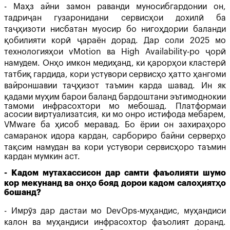
- Маҳз айни замон раванди муносибгардонии он,
тадриҷан гузаронидани сервисҳои дохилӣ ба
таҷҳизоти нисбатан муосир бо нигоҳдории баланди
қобилияти корӣ ҷараён дорад. Дар соли 2025 мо
технологияҳои vMotion ва High Availability-ро ҷорӣ
намудем. Онҳо имкон медиҳанд, ки қарорҳои кластерӣ
татбиқ гардида, кори устувори сервисҳо ҳатто ҳангоми
вайроншавии таҷҳизот таъмин карда шавад. Ин як
қадами муҳим барои баланд бардоштани эътимоднокии
тамоми инфрасохтори мо мебошад. Платформаи
асосии виртуализатсия, ки мо онро истифода мебарем,
VMware ба ҳисоб меравад. Бо ёрии он захираҳоро
самаранок идора кардан, сарбориро байни серверҳо
тақсим намудан ва кори устувори сервисҳоро таъмин
кардан мумкин аст.
- Кадом мутахассисон дар самти фаъолияти шумо
кор мекунанд ва онҳо бояд дорои кадом салоҳиятҳо
бошанд?
- Имрӯз дар дастаи мо DevOps-муҳандис, муҳандиси
калон ва муҳандиси инфрасохтор фаъолият доранд.