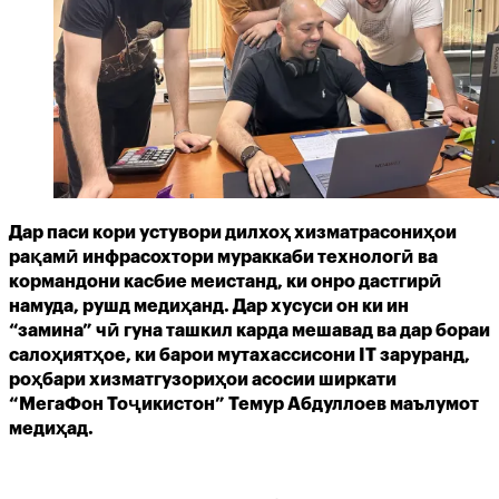
Дар паси кори устувори дилхоҳ хизматрасониҳои
рақамӣ инфрасохтори мураккаби технологӣ ва
кормандони касбие меистанд, ки онро дастгирӣ
намуда, рушд медиҳанд. Дар хусуси он ки ин
“замина” чӣ гуна ташкил карда мешавад ва дар бораи
салоҳиятҳое, ки барои мутахассисони IT заруранд,
роҳбари хизматгузориҳои асосии ширкати
“МегаФон Тоҷикистон” Темур Абдуллоев маълумот
медиҳад.