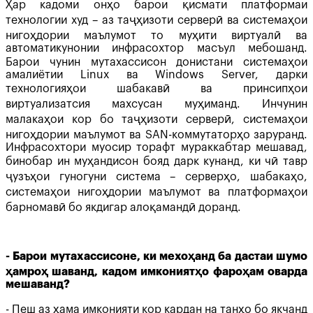
Ҳар кадоми онҳо барои қисмати платформаи
технологии худ – аз таҷҳизоти серверӣ ва системаҳои
нигоҳдории маълумот то муҳити виртуалӣ ва
автоматикунонии инфрасохтор масъул мебошанд.
Барои чунин мутахассисон донистани системаҳои
амалиётии Linux ва Windows Server, дарки
технологияҳои шабакавӣ ва принсипҳои
виртуализатсия махсусан муҳиманд. Инчунин
малакаҳои кор бо таҷҳизоти серверӣ, системаҳои
нигоҳдории маълумот ва SAN-коммутаторҳо заруранд.
Инфрасохтори муосир торафт мураккабтар мешавад,
бинобар ин муҳандисон бояд дарк кунанд, ки чӣ тавр
ҷузъҳои гуногуни система – серверҳо, шабакаҳо,
системаҳои нигоҳдории маълумот ва платформаҳои
барномавӣ бо якдигар алоқамандӣ доранд.
- Барои мутахассисоне, ки мехоҳанд ба дастаи шумо
ҳамроҳ шаванд, кадом имкониятҳо фароҳам оварда
мешаванд?
- Пеш аз ҳама имконияти кор кардан на танҳо бо якчанд