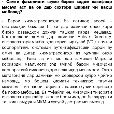
- Самти фаъолияти шумо барои кадом вазифаҳо
масъул аст ва он дар сохтори ширкат чӣ нақш
мебозад?
- Барои хизматрасониҳои ба истилоҳ асосӣ –
системаҳои базавии IT, ки дар заминаи онҳо кори
бисёр равандҳои дохилӣ ташкил карда мешавад.
Контроллери домен дар заминаи Active Directory,
инфрасохтори манбаъҳои кории виртуалӣ (VDI), почтаи
корпоративӣ, системаи аутентификатсияи дорои ду
омил ва дигар хизматрасониҳо аз ҷумлаи онҳо
мебошанд. Ғайр аз ин, мо дар заминаи Маркази
коркарди маълумоти худ (МКМ) барои мизоҷони
корпоративӣ имкониятҳоро пешниҳод менамоем. Онҳо
метавонанд дар заминаи мо серверҳои худро ҷойгир
намоянд, мо бошем қисмати техникиро таъмин
мекунем – ин насби таҷҳизот, пайвасткунии серверҳо
ба пояҳо мебошад. Ба туфайли ин, мизоҷони тиҷоратӣ
инфрасохтори тайёр ва хеле боэътимодро бе зарурати
ташкил намудани МКМ-и хусусӣ дастрас менамоянд.