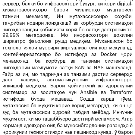
сервер, балки бо инфрасохтори бузург, ки кори digital-
хизматрасониҳоро барои миллионҳо муштариён
таъмин менамояд. Ин мутахассисонро соҳиби
таҷрибаи нодири лоиҳакашӣ ва корбурди системаҳои
нигоҳдорандаи қобилияти корӣ бо сатҳи дастрасии то
99,99% мегардонад. Мо инфрасохтори дохилии
ширкатро фаъолона рушд медиҳем. Муҳандисон бо
технологияҳои муосири виртуализатсия кор мекунанд,
контейнеризатсияро бо истифода аз Docker ҷорӣ
менамоянд, ба корбурд ва танзими системаҳои
нигоҳдории маълумоти сатҳи SAN ва NAS машғуланд.
Ғайр аз ин, мо тадриҷан аз танзими дастии серверҳо
даст кашида, автоматикунонии инфрасохторро
инкишоф медиҳем. Барои ҷойгиркунӣ ва идоракунии
системаҳо аз воситаҳое чун Ansible ва Terraform
истифода бурда мешавад. Содда карда гӯем,
мутахассис ба муҳити корие ворид мегардад, ки он ҷо
зуд ба мутахассиси ҳирфаӣ табдил меёбад. Инчунин
муҳим аст, ки мо ташаббусро дастгирӣ менамоем. Агар
корманд идеяҳоро оид ба муносибгардонии равандҳо ё
ҷорикунии технологияҳои нав пешниҳод кунад, ӯ барои