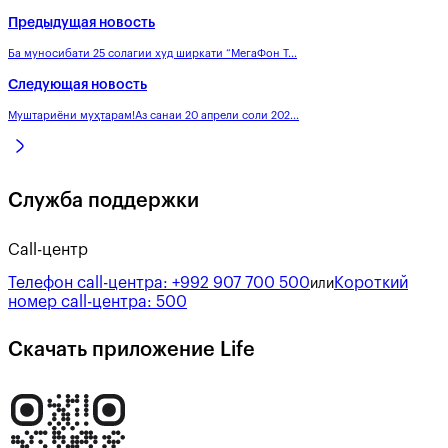
Предыдущая новость
Ба муносибати 25 солагии худ ширкати “МегаФон Т...
Следующая новость
Муштариёни муҳтарам!Аз санаи 20 апрели соли 202...
Служба поддержки
Call-центр
Телефон call-центра:
+992 907 700 500
Короткий
или
номер call-центра:
500
Скачать приложение Life