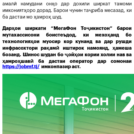
амалӣ намудани онҳо дар дохили ширкат тамоми
имкониятҳоро дорад. Барои чунин таҷриба месазад, ки
ба дастаи мо ҳамроҳ шуд.
Дарҳои ширкати “МегаФон Тоҷикистон” барои
мутахассисони боистеъдод, ки мехоҳанд бо
технологияҳои муосир кор кунанд ва дар рушди
инфрасохтори рақамӣ иштирок намоянд, ҳамеша
бозанд. Шинос шудан бо ҷойҳои кории холии нав ва
ҳамроҳшавӣ ба дастаи оператор дар сомонаи
https://jobmf.tj/
⁠ имконпазир аст.