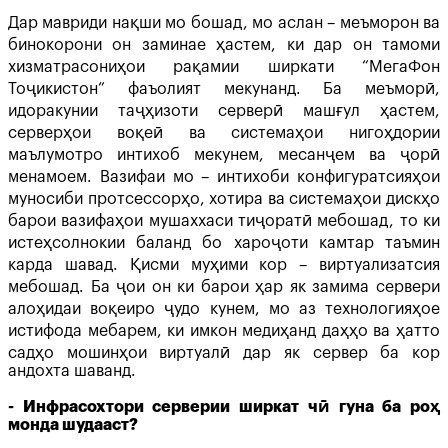
Дар мавриди нақши мо бошад, мо аслан – меъморон ва
бинокорони он заминае ҳастем, ки дар он тамоми
хизматрасониҳои рақамии ширкати “МегаФон
Тоҷикистон” фаъолият мекунанд. Ба меъморӣ,
идоракунии таҷҳизоти серверӣ машғул ҳастем,
серверҳои воқеӣ ва системаҳои нигоҳдории
маълумотро интихоб мекунем, месанҷем ва ҷорӣ
менамоем. Вазифаи мо – интихоби конфигуратсияҳои
муносиби протсессорҳо, хотира ва системаҳои дискҳо
барои вазифаҳои мушаххаси тиҷоратӣ мебошад, то ки
истеҳсолнокии баланд бо хароҷоти камтар таъмин
карда шавад. Қисми муҳими кор – виртуализатсия
мебошад. Ба ҷои он ки барои ҳар як замима сервери
алоҳидаи воқеиро ҷудо кунем, мо аз технологияҳое
истифода мебарем, ки имкон медиҳанд даҳҳо ва ҳатто
садҳо мошинҳои виртуалӣ дар як сервер ба кор
андохта шаванд.
- Инфрасохтори серверии ширкат чӣ гуна ба роҳ
монда шудааст?