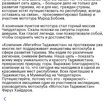
развивает сеть здесь, – большое дело не только для
развития туризма, но и для нас, граждан страны,
которые хотят путешествовать по республике, всегда
оставаясь на связи», - прокомментировал байкер и
участник мототура Мурод Бобоев.
А конечным пунктом мототура стал горный массив
Чилдухтарон. Скалы похожи на силуэты сорока
девушек. Как гласит легенда, они пожертвовали собой,
чтобы сохранить честь и достоинство.
«Компания «МегаФон Таджикистан» на протяжении уже
многих лет поддерживает инициативы мотоклуба в
сфере развития туризма. Мы ездим по различным
регионам, снимаем фильмы. Наша цель – показать
всему миру уникальность и красоту Таджикистана,
прекрасную природу, горы. Выражаю благодарность
компании за то, что сегодня мы находимся в одной из
красивейших мест республики. Всех приглашаю в
Таджикистан, в Муминабад на Чилдухтарон.
Путешествуйте, потому что это - прекрасно!» -
поделился эмоциями один из участников экспедиции,
руководитель мотоклуба «Мотостан Таджикистан»
Фируз Хайдаров.