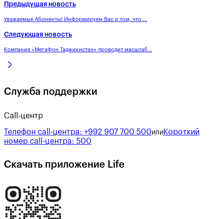
Предыдущая новость
Уважаемые Абоненты! Информируем Вас о том, что ...
Следующая новость
Компания «МегаФон Таджикистан» проводит масштаб...
Служба поддержки
Call-центр
Телефон call-центра:
+992 907 700 500
Короткий
или
номер call-центра:
500
Скачать приложение Life