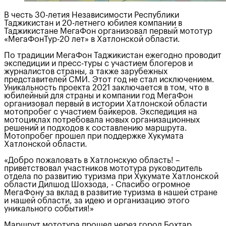
В честь 30-летия Независимости Республики
Таджикистан и 20-летнего юбилея компании в
Таджикистане МегаФон организовал первый мототур
«МегаФонТур-20 лет» в Хатлонской области.
По традиции МегаФон Таджикистан ежегодно проводит
экспедиции и пресс-туры с участием блогеров и
журналистов страны, а также зарубежных
представителей СМИ. Этот год не стал исключением.
Уникальность проекта 2021 заключается в том, что в
юбилейный для страны и компании год МегаФон
организовал первый в истории Хатлонской области
мотопробег с участием байкеров. Экспедиция на
мотоциклах потребовала новых организационных
решений и подходов к составлению маршрута.
Мотопробег прошел при поддержке Хукумата
Хатлонской области.
«Добро пожаловать в Хатлонскую область! –
приветствовал участников мототура руководитель
отдела по развитию туризма при Хукумате Хатлонской
области Дилшод Шохзода, - Спасибо огромное
МегаФону за вклад в развитие туризма в нашей стране
и нашей области, за идею и организацию этого
уникального события!»
Маршрут мототура прошел через город Бохтар,