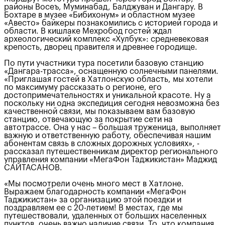
районы Восеъ, Муминабад, Балджуван и Дангару. В
Бохтаре в музее «Бибихонум» и областном музее
«Авесто» байкеры познакомились с историей города и
области. В кишлаке Мехробод гостей ждал
археологический комплекс «Хулбук»: средневековая
крепость, дворец правителя и древнее городище.
По пути участники тура посетили базовую станцию
«Дангара-трасса», оснащенную солнечными панелями.
«Приглашая гостей в Хатлонскую область, мы хотели
по максимуму рассказать о регионе, его
достопримечательностях и уникальной красоте. Ну а
поскольку ни одна экспедиция сегодня невозможна без
качественной связи, мы показываем вам базовую
станцию, отвечающую за покрытие сети на
автотрассе. Она у нас – большая труженица, выполняет
важную и ответственную работу, обеспечивая нашим
абонентам связь в сложных дорожных условиях», -
рассказал путешественникам директор регионального
управления компании «МегаФон Таджикистан» Маджид
САЙТАСАНОВ.
«Мы посмотрели очень много мест в Хатлоне.
Выражаем благодарность компании «МегаФон
Таджикистан» за организацию этой поездки и
поздравляем ее с 20-летием! В местах, где мы
путешествовали, удаленных от больших населенных
пунктов, очень важно наличие связи. То, что компания