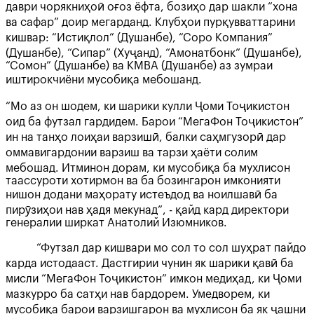
даври чорякниҳоӣ оғоз ёфта, бозиҳо дар шакли “хона
ва сафар” доир мегарданд. Клубҳои пурқувваттарини
кишвар: “Истиқлол” (Душанбе), “Соро Компания”
(Душанбе), “Сипар” (Хуҷанд), “Амонатбонк” (Душанбе),
“Сомон” (Душанбе) ва КМВА (Душанбе) аз зумраи
иштирокчиёни мусобиқа мебошанд.
“Мо аз он шодем, ки шарики кулли Ҷоми Тоҷикистон
оид ба футзал гардидем. Барои “МегаФон Тоҷикистон”
ин на танҳо лоиҳаи варзишӣ, балки саҳмгузорӣ дар
оммавигардонии варзиш ва тарзи ҳаёти солим
мебошад. Итминон дорам, ки мусобиқа ба мухлисон
таассуроти хотирмон ва ба бозингарон имконияти
нишон додани маҳорату истеъдод ва ноилшавӣ ба
пирӯзиҳои нав ҳадя мекунад”, - қайд кард директори
генералии ширкат Анатолий Изюмников.
“Футзал дар кишвари мо сол то сол шуҳрат пайдо
карда истодааст. Дастгирии чунин як шарики қавӣ ба
мисли “МегаФон Тоҷикистон” имкон медиҳад, ки Ҷоми
мазкурро ба сатҳи нав бардорем. Умедворем, ки
мусобиқа барои варзишгарон ва мухлисон ба як ҷашни