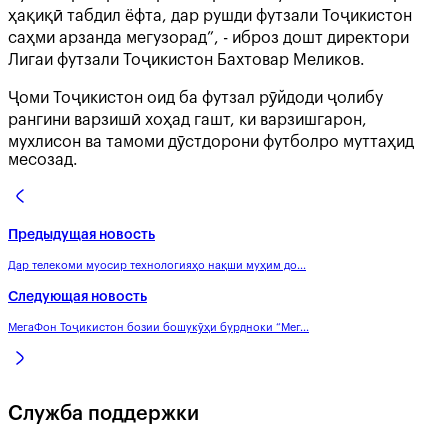
ҳақиқӣ табдил ёфта, дар рушди футзали Тоҷикистон
саҳми арзанда мегузорад”, - иброз дошт директори
Лигаи футзали Тоҷикистон Бахтовар Меликов.
Ҷоми Тоҷикистон оид ба футзал рӯйдоди ҷолибу
рангини варзишӣ хоҳад гашт, ки варзишгарон,
мухлисон ва тамоми дӯстдорони футболро муттаҳид
месозад.
Предыдущая новость
Дар телекоми муосир технологияҳо нақши муҳим до...
Следующая новость
МегаФон Тоҷикистон бозии бошукӯҳи бурдноки “Мег...
Служба поддержки