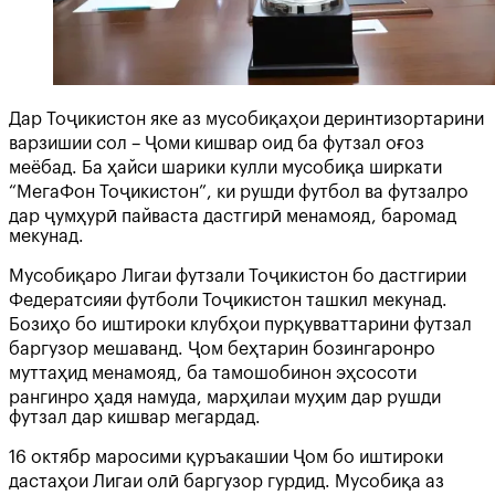
Дар Тоҷикистон яке аз мусобиқаҳои деринтизортарини
варзишии сол – Ҷоми кишвар оид ба футзал оғоз
меёбад. Ба ҳайси шарики кулли мусобиқа ширкати
“МегаФон Тоҷикистон”, ки рушди футбол ва футзалро
дар ҷумҳурӣ пайваста дастгирӣ менамояд, баромад
мекунад.
Мусобиқаро Лигаи футзали Тоҷикистон бо дастгирии
Федератсияи футболи Тоҷикистон ташкил мекунад.
Бозиҳо бо иштироки клубҳои пурқувваттарини футзал
баргузор мешаванд. Ҷом беҳтарин бозингаронро
муттаҳид менамояд, ба тамошобинон эҳсосоти
рангинро ҳадя намуда, марҳилаи муҳим дар рушди
футзал дар кишвар мегардад.
16 октябр маросими қуръакашии Ҷом бо иштироки
дастаҳои Лигаи олӣ баргузор гурдид. Мусобиқа аз