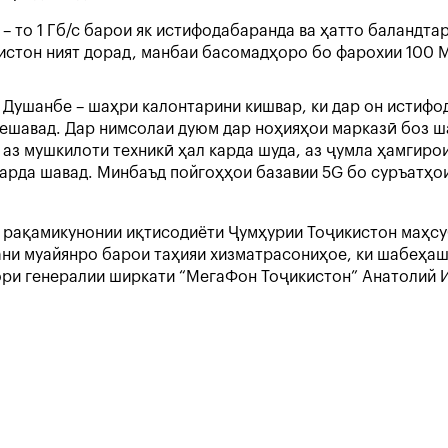
 то 1 Гб/с барои як истифодабаранда ва ҳатто баландтар
истон ният дорад, манбаи басомадҳоро бо фарохии 100 
и Душанбе – шаҳри калонтарини кишвар, ки дар он истиф
мешавад. Дар нимсолаи дуюм дар ноҳияҳои марказӣ боз ш
 аз мушкилоти техникӣ ҳал карда шуда, аз ҷумла ҳамгиро
варда шавад. Минбаъд пойгоҳҳои базавии 5G бо суръатҳо
 рақамикунонии иқтисодиёти Ҷумҳурии Тоҷикистон маҳсу
ани муайянро барои таҳияи хизматрасониҳое, ки шабеҳа
тори генералии ширкати “МегаФон Тоҷикистон” Анатолий