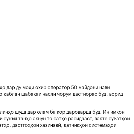
о дар ду моҳи охир оператор 50 майдони нави
ҳо қаблан шабакаи насли чорум дастнорас буд, ворид
линҳо шуда дар олам ба кор дароварда буд. Ин имкон
 сунъӣ танҳо акнун то сатҳе расидааст, вақте суъатҳои
тҳо, дастгоҳҳои хазинавӣ, датчикҳои системаҳои