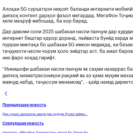
Алоқаи 5G суръатҳои ниҳоят баланди интернети мобилӣ –
дилхоҳ контент дарҳол фаъол мегардад. МегаФон Тоҷик
хеле маъруф мебошад, ба кор барад.
Дар давоми соли 2025 шабакаи насли панҷум дар ҳудуд
интернет бештар қарор доранд, пайваста бунёд карда 
пурраи минтақа бо шабакаи 5G имкон медиҳад, ки баъзе
таҷҳизоти насли чорум ҳоло зиёдтар аст, ба амал баро
низ фаро хоҳад гирифт.
“Инкишофи шабакаи насли панҷум як саҳми назаррас ба
дилхоҳ хизматрасониҳои рақамӣ ва аз ҳама муҳим махз
мавҷуд набуд, таҷассум менамояд”, - қайд намуд дирек
Предыдущая новость
Дар чунин шароитҳо вақте дар ҳудуди Русия паёмр...
Следующая новость
Ширкати «МегаФон Тоҷикистон» якҷоя бо Лигаи фу...