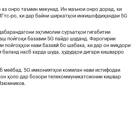
 аз онро таъмин мекунад. Ин маънои онро дорад, ки
МГтс-ро, ки дар байни ширкатҳои инкишофдиҳандаи 5G
одабарандагони эҳтимолии суръатҳои гигабитии
аш пойгоҳи базавии 5G пайдо шуданд. Фарогирии
ии пойгоҳҳои нави базавӣ бо шабака, ки дар он миқдори
и баланд насб карда шуда, ҳудудҳои дигари кишварро
б меёбад. 5G имкониятҳои комилан нави истифодаи
шон ҳоло дар бозори телекоммуникатсионии кишвар
 Изюмников.