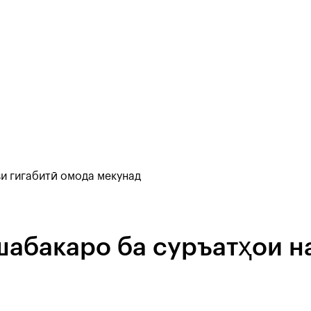
и гигабитӣ омода мекунад
абакаро ба суръатҳои н