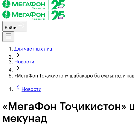
Войти
Для частных лиц
Новости
«МегаФон Тоҷикистон» шабакаро ба суръатҳои нав
Новости
«МегаФон Тоҷикистон» ш
мекунад