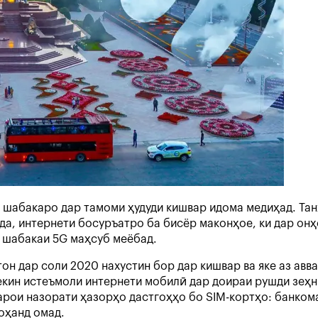
шабакаро дар тамоми ҳудуди кишвар идома медиҳад. Танҳ
да, интернети босуръатро ба бисёр маконҳое, ки дар он
и шабакаи 5G маҳсуб меёбад.
н дар соли 2020 нахустин бор дар кишвар ва яке аз авва
екин истеъмоли интернети мобилӣ дар доираи рушди зеҳни
рои назорати ҳазорҳо дастгоҳҳо бо SIM-кортҳо: банкома
хоҳанд омад.