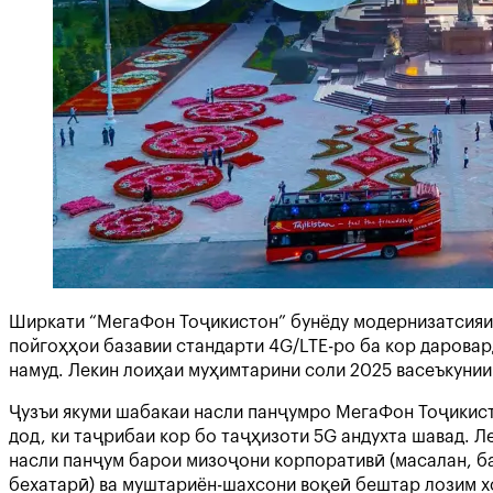
Ширкати “МегаФон Тоҷикистон” бунёду модернизатсияи 
пойгоҳҳои базавии стандарти 4G/LTE-ро ба кор даровар
намуд. Лекин лоиҳаи муҳимтарини соли 2025 васеъкуни
Ҷузъи якуми шабакаи насли панҷумро МегаФон Тоҷикисто
дод, ки таҷрибаи кор бо таҷҳизоти 5G андухта шавад. Л
насли панҷум барои мизоҷони корпоративӣ (масалан, ба
бехатарӣ) ва муштариён-шахсони воқеӣ бештар лозим 