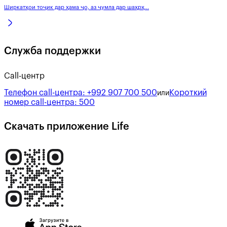
Ширкатҳои тоҷик дар ҳама ҷо, аз ҷумла дар шаҳрҳ...
Служба поддержки
Call-центр
Телефон call-центра:
+992 907 700 500
Короткий
или
номер call-центра:
500
Скачать приложение Life