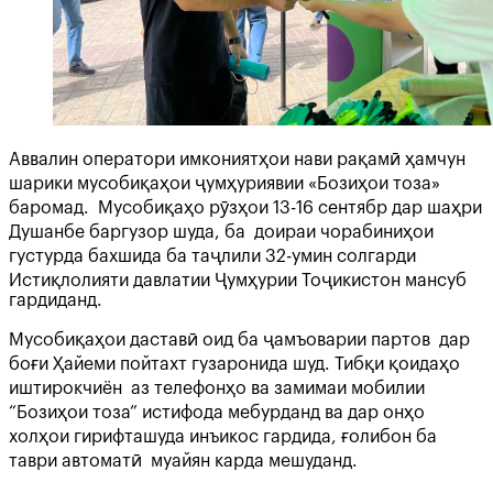
Аввалин оператори имкониятҳои нави рақамӣ ҳамчун
шарики мусобиқаҳои ҷумҳуриявии «Бозиҳои тоза»
баромад. Мусобиқаҳо рӯзҳои 13-16 сентябр дар шаҳри
Душанбе баргузор шуда, ба доираи чорабиниҳои
густурда бахшида ба таҷлили 32-умин солгарди
Истиқлолияти давлатии Ҷумҳурии Тоҷикистон мансуб
гардиданд.
Мусобиқаҳои даставӣ оид ба ҷамъоварии партов дар
боғи Ҳайеми пойтахт гузаронида шуд. Тибқи қоидаҳо
иштирокчиён аз телефонҳо ва замимаи мобилии
“Бозиҳои тоза” истифода мебурданд ва дар онҳо
холҳои гирифташуда инъикос гардида, ғолибон ба
таври автоматӣ муайян карда мешуданд.