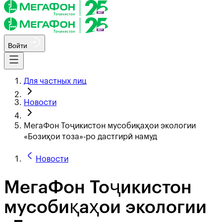
Войти
Для частных лиц
Новости
МегаФон Тоҷикистон мусобиқаҳои экологии
«Бозиҳои тоза»-ро дастгирӣ намуд
Новости
МегаФон Тоҷикистон
мусобиқаҳои экологии