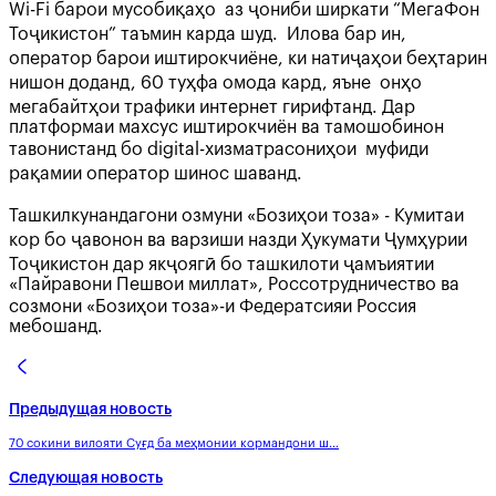
Wi-Fi барои мусобиқаҳо аз ҷониби ширкати “МегаФон
Тоҷикистон” таъмин карда шуд. Илова бар ин,
оператор барои иштирокчиёне, ки натиҷаҳои беҳтарин
нишон доданд, 60 туҳфа омода кард, яъне онҳо
мегабайтҳои трафики интернет гирифтанд. Дар
платформаи махсус иштирокчиён ва тамошобинон
тавонистанд бо digital-хизматрасониҳои муфиди
рақамии оператор шинос шаванд.
Ташкилкунандагони озмуни «Бозиҳои тоза» - Кумитаи
кор бо ҷавонон ва варзиши назди Ҳукумати Ҷумҳурии
Тоҷикистон дар якҷоягӣ бо ташкилоти ҷамъиятии
«Пайравони Пешвои миллат», Россотрудничество ва
созмони «Бозиҳои тоза»-и Федератсияи Россия
мебошанд.
Предыдущая новость
70 сокини вилояти Суғд ба меҳмонии кормандони ш...
Следующая новость