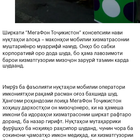
Ширкати “МегаФон Тоҷикистон” консепсияи нави
нуқтаҳои алоқа – маконҳои мобилии хизматрасонии
муштариёнро муаррифӣ намуд. Онҳо бо сабки
корпоративӣ оро дода шуда, бо ҳама лавозимоти
барои хизматгузории мизоҷон зарурӣ таъмин карда
шудаанд.
Имрӯз ба фаъолияти нуқтаҳои мобилии оператори
имкониятҳои рақамӣ расман оғоз бахшида шуд.
Ҳангоми роҳандозии лоиҳа МегаФон Тоҷикистон
хоҳишу дархостҳои он мизоҷонеро, ки на ҳамеша
имкони ба идораҳои хизматрасонии ширкат рафтаро
доранд, ба назар гирифт. Нуқтаҳои мутаҳаррики
фурӯшҳо ба ноҳияҳо раҳсипор шуданд, чунин чора ба
сокинони ҷамоатҳо имкон медиҳад, ки хизматгузории