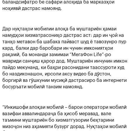
баландсифатро бе сафари алоҳида ба марказҳои
ноҳиявӣ дастрас намоянд.
Дар нуқтаҳои мобилии алоқа ба муштариён ҳамаи
намудҳои хизматрасониҳо дастрас аст: дар ин ҷой на
танҳо метавон ба шабака пайваст шуд ё тавозунро пур
кард, балки дар баробари ин чунин имкониятҳои
рақамӣ, ба монанди замимаи “МегаФон Life”-ро
мавриди санҷиш қарор дод. Муштариён инчунин имкон
пайдо мекунанд, ки баҳри расонидани таассуроти худ
бо наздиконашон, ирсоли аксу видео ба дӯстон,
боргирӣ ва гӯшкунии мусиқӣ дастрасиро ба интернети
босуръати мобилӣ танзим намоянд.
“Инкишофи алоқаи мобилӣ – барои оператори мобилӣ
вазифаи аввалиндараҷа ба ҳисоб меравад, вале
таъмини муштариён бо хизматгузории беҳтарини
мизоҷон низ аҳамияти бузург дорад. Нуқтаҳои мобилӣ