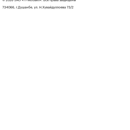
© 2026 ЗАО «ТТ-Мобайл». Все права защищены
734066, г.Душанбе, ул. Н.Хувайдуллоева 73/2