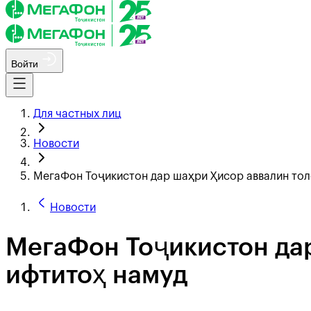
Войти
Для частных лиц
Новости
МегаФон Тоҷикистон дар шаҳри Ҳисор аввалин тол
Новости
МегаФон Тоҷикистон дар
ифтитоҳ намуд