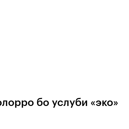
лорро бо услуби «эко»