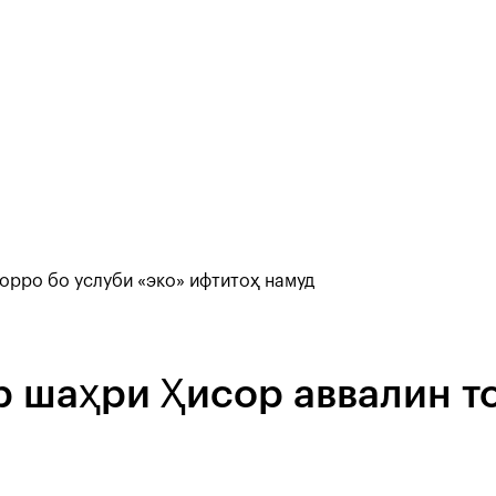
орро бо услуби «эко» ифтитоҳ намуд
 шаҳри Ҳисор аввалин то