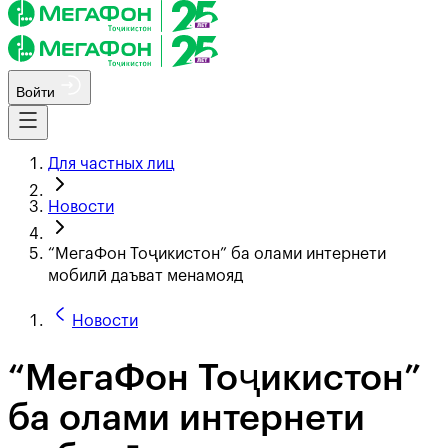
Войти
Для частных лиц
Новости
“МегаФон Тоҷикистон” ба олами интернети
мобилӣ даъват менамояд
Новости
“МегаФон Тоҷикистон”
ба олами интернети