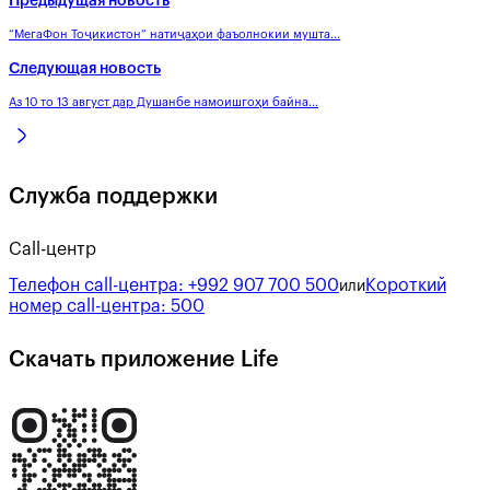
Предыдущая новость
“МегаФон Тоҷикистон” натиҷаҳои фаъолнокии мушта...
Следующая новость
Аз 10 то 13 август дар Душанбе намоишгоҳи байна...
Служба поддержки
Call-центр
Телефон call-центра:
+992 907 700 500
Короткий
или
номер call-центра:
500
Скачать приложение Life