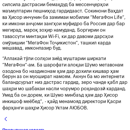
силсила дастрасии бемаҳдуд ба мессенҷерҳои
маъмултарин пешниҳод гардидааст. Сокинони Ваҳдат
ва Ҳисор инчунин ба замимаи мобилии “МегаФон Life”,
ки имкони анҷоми зангҳои муфидро ба Россия дар бар
мегирад, мароқ зоҳир намуданд. Боргирии он
тавассути минтақаи Wi-Fi, ки дар давоми дарсҳои
омӯзишии “МегаФон Тоҷикистон”, ташкил карда
мешавад, имконпазир буд.
“Аллакай тӯли солҳои зиёд муштарии ширкати
“МегаФон”-ам. Ба шарофати алоқаи Шумо метавонам
озодона бо наздиконам ҳам дар дохили кишвар ҳам
берун аз он муошират намоям. Акнун ба мо интернети
баландсуръат низ дастрас гардид, зеро чанде қабл дар
шаҳри мо шабакаи насли чорумро роҳандозӣ карданд.
Умед ба он дорем, ки Шумо минбаъд ҳам дар Ҳисор
инкишоф меёбед”, - қайд менамояд директори Қасри
фарҳанги шаҳри Ҳисор Уктам АЮБОВ.