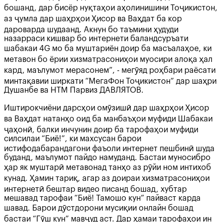
бошанд, дар бисёр нуқтаҳои аҳолинишини Тоҷикистон,
аз ҷумла дар шаҳрҳои Ҳисор ва Ваҳдат ба кор
дароварда шудаанд. Акнун бо таъмини ҳудуди
назарраси кишвар бо интернети баландсуръати
шабакаи 4G мо ба муштариён доир ба масъалаҳое, ки
метавон бо ёрии хизматрасониҳои муосири алоқа ҳал
кард, маълумот мерасонем”, - мегӯяд роҳбари раёсати
минтақавии ширкати “МегаФон Тоҷикистон” дар шаҳри
Душанбе ва НТМ Парвиз ДАВЛЯТОВ.
Иштирокчиёни дарсҳои омӯзишӣ дар шаҳрҳои Ҳисор
ва Ваҳдат натанҳо оид ба манбаъҳои муфиди Шабакаи
ҷаҳонӣ, балки инчунин доир ба тарофаҳои муфиди
силсилаи “Биё!”, ки махсусан барои
истифодабарандагони фаъоли интернет пешбинӣ шуда
буданд, маълумот пайдо намуданд. Бастаи муносибро
ҳар як муштарӣ метавонад танҳо аз рӯйи ном интихоб
кунад. Ҳамин тариқ, агар аз доираи хизматрасониҳои
интернетӣ бештар видео писанд бошад, хубтар
мешавад тарофаи “Биё! Тамошо кун” пайваст карда
шавад. Барои дӯстдорони мусиқии онлайн бошад
бастаи “Гӯш кун” мавҷуд аст. Дар ҳамаи тарофаҳои ин