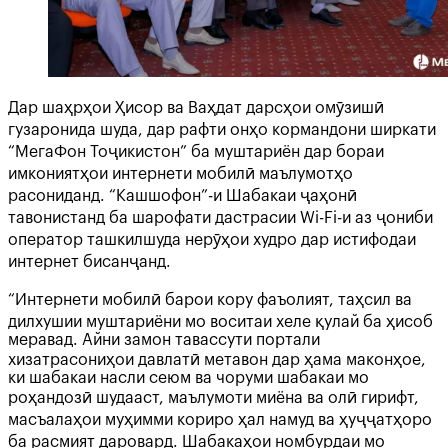
Дар шаҳрҳои Ҳисор ва Ваҳдат дарсҳои омӯзишӣ
гузаронида шуда, дар рафти онҳо кормандони ширкати
“МегаФон Тоҷикистон” ба муштариён дар бораи
имкониятҳои интернети мобилӣ маълумотҳо
расониданд. “Кашшофон”-и Шабакаи ҷаҳонӣ
тавонистанд ба шарофати дастрасии Wi-Fi-и аз ҷониби
оператор ташкилшуда нерӯҳои худро дар истифодаи
интернет бисанҷанд.
“Интернети мобилӣ барои кору фаъолият, таҳсил ва
дилхушии муштариёни мо воситаи хеле қулай ба ҳисоб
меравад. Айни замон тавассути портали
хизатрасониҳои давлатӣ метавон дар ҳама маконҳое,
ки шабакаи насли сеюм ва чоруми шабакаи мо
роҳандозӣ шудааст, маълумоти миёна ва олӣ гирифт,
масъалаҳои муҳимми кориро ҳал намуд ва ҳуҷҷатҳоро
ба расмият даровард. Шабакаҳои номбурдаи мо