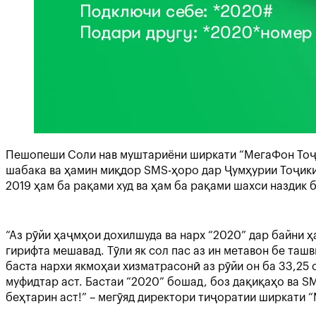
Пешопеши Соли нав муштариёни ширкати “МегаФон Тоҷи
шабака ва ҳамин миқдор SMS-ҳоро дар Ҷумҳурии Тоҷикис
2019 ҳам ба рақами худ ва ҳам ба рақами шахси наздик 
“Аз рӯйи ҳаҷмҳои дохилшуда ва нарх “2020” дар байни 
гирифта мешавад. Тӯли як сол пас аз ин метавон бе та
баста нархи якмоҳаи хизматрасонӣ аз рӯйи он ба 33,25 
муфидтар аст. Бастаи “2020” бошад, боз дақиқаҳо ва S
беҳтарин аст!” – мегӯяд директори тиҷоратии ширкат