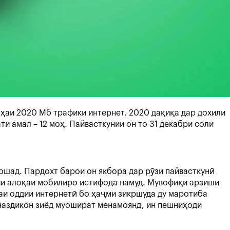
аи 2020 Мб трафики интернет, 2020 дақиқа дар дохили
и амал – 12 моҳ. Пайвасткунии он то 31 декабри соли
ошад. Пардохт барои он якбора дар рӯзи пайвасткунӣ
сии алоқаи мобилиро истифода намуд. Мувофиқи арзиши
таи оддии интернетӣ бо ҳаҷми зикршуда ду маротиба
 наздикон зиёд муошират менамоянд, ин пешниҳоди