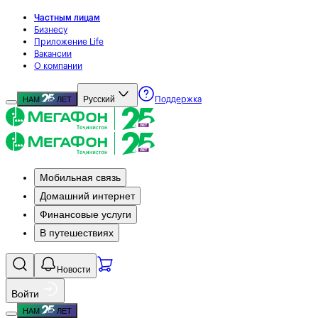
Частным лицам
Бизнесу
Приложение Life
Вакансии
О компании
Русский
НАМ
ЛЕТ
Поддержка
Мобильная связь
Домашний интернет
Финансовые услуги
В путешествиях
Новости
Войти
НАМ
ЛЕТ