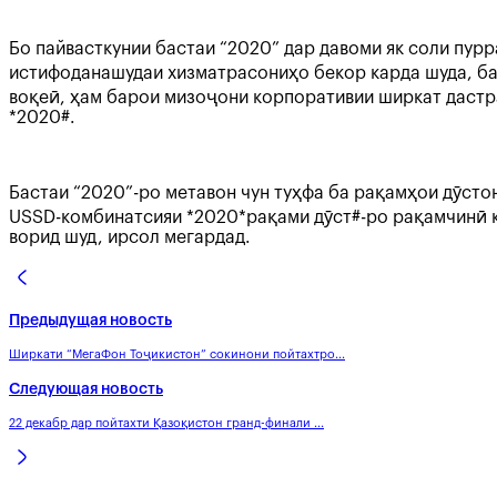
Бо пайвасткунии бастаи “2020” дар давоми як соли пур
истифоданашудаи хизматрасониҳо бекор карда шуда, ба
воқеӣ, ҳам барои мизоҷони корпоративии ширкат дастр
*2020#.
Бастаи “2020”-ро метавон чун туҳфа ба рақамҳои дӯсто
USSD-комбинатсияи *2020*рақами дӯст#-ро рақамчинӣ ку
ворид шуд, ирсол мегардад.
Предыдущая новость
Ширкати “МегаФон Тоҷикистон” сокинони пойтахтро...
Следующая новость
22 декабр дар пойтахти Қазоқистон гранд-финали ...