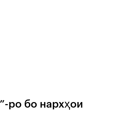
”-ро бо нархҳои