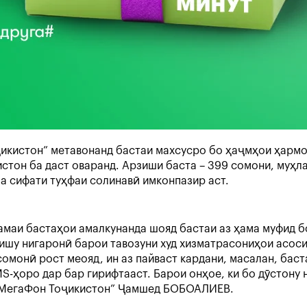
кистон” метавонанд бастаи махсусро бо ҳаҷмҳои ҳармоҳ
тон ба даст оваранд. Арзиши баста – 399 сомони, муҳлат
ба сифати туҳфаи солинавӣ имконпазир аст.
ҳамаи бастаҳои амалкунанда шояд бастаи аз ҳама муфид б
швишу нигаронӣ барои тавозуни худ хизматрасониҳои асо
сомонӣ рост меояд, ин аз пайваст кардани, масалан, бас
MS-ҳоро дар бар гирифтааст. Барои онҳое, ки бо дӯстону
и “МегаФон Тоҷикистон” Ҷамшед БОБОАЛИЕВ.