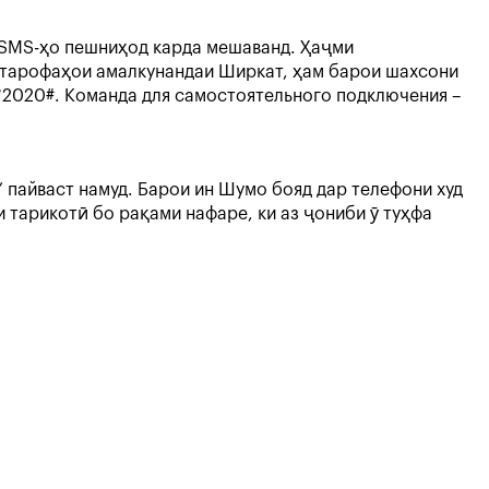
а SMS-ҳо пешниҳод карда мешаванд. Ҳаҷми
и тарофаҳои амалкунандаи Ширкат, ҳам барои шахсони
*2020#. Команда для самостоятельного подключения –
 пайваст намуд. Барои ин Шумо бояд дар телефони худ
тарикотӣ бо рақами нафаре, ки аз ҷониби ӯ туҳфа