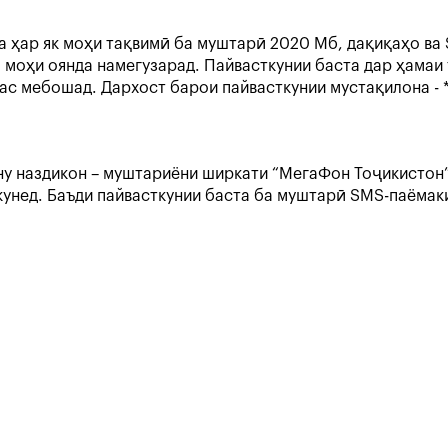
ра ҳар як моҳи тақвимӣ ба муштарӣ 2020 Мб, дақиқаҳо в
 моҳи оянда намегузарад. Пайвасткунии баста дар ҳама
ас мебошад. Дархост барои пайвасткунии мустақилона - 
ну наздикон – муштариёни ширкати “МегаФон Тоҷикистон”
нед. Баъди пайвасткунии баста ба муштарӣ SMS-паёмаки 