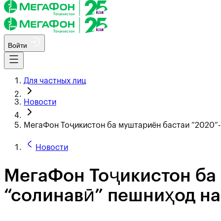
Войти
Для частных лиц
Новости
МегаФон Тоҷикистон ба муштариён бастаи “2020”-
Новости
МегаФон Тоҷикистон ба 
“солинавӣ” пешниҳод н