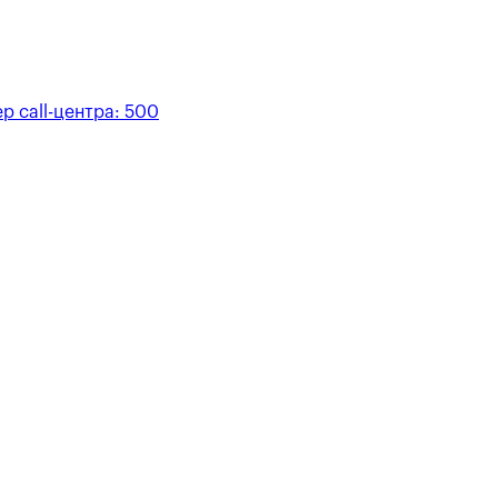
р call-центра:
500