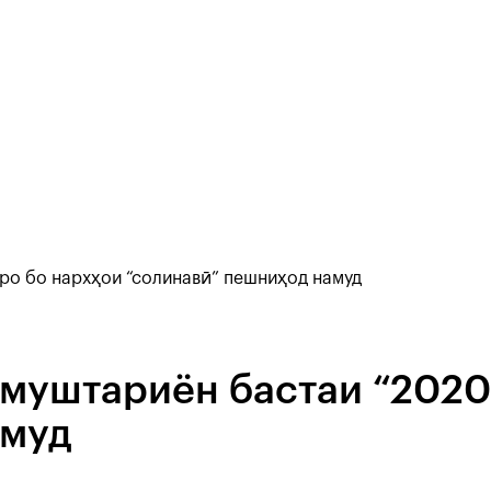
ро бо нархҳои “солинавӣ” пешниҳод намуд
муштариён бастаи “2020
амуд