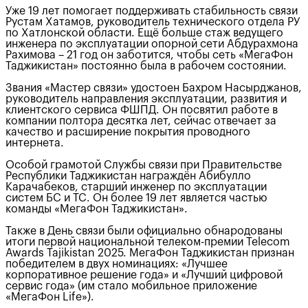
Уже 19 лет помогает поддерживать стабильность связи
Рустам Хатамов, руководитель технического отдела РУ
по Хатлонской области. Ещё больше стаж ведущего
инженера по эксплуатации опорной сети Абдурахмона
Рахимова – 21 год он заботится, чтобы сеть «МегаФон
Таджикистан» постоянно была в рабочем состоянии.
Звания «Мастер связи» удостоен Бахром Насырджанов,
руководитель направления эксплуатации, развития и
клиентского сервиса ФШПД. Он посвятил работе в
компании полтора десятка лет, сейчас отвечает за
качество и расширение покрытия проводного
интернета.
Особой грамотой Службы связи при Правительстве
Республики Таджикистан награждён Абибулло
Карачабеков, старший инженер по эксплуатации
систем БС и ТС. Он более 19 лет является частью
команды «МегаФон Таджикистан».
Также в День связи были официально обнародованы
итоги первой национальной телеком-премии Telecom
Awards Tajikistan 2025. МегаФон Таджикистан признан
победителем в двух номинациях: «Лучшее
корпоративное решение года» и «Лучший цифровой
сервис года» (им стало мобильное приложение
«МегаФон Life»).