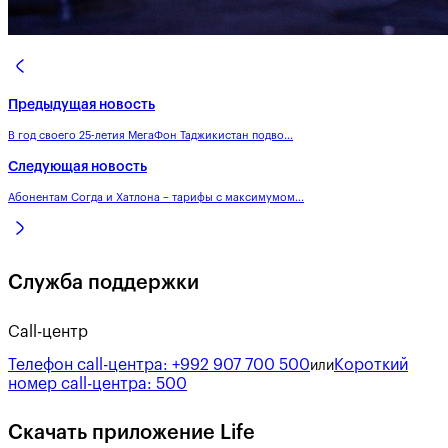
Предыдущая новость
В год своего 25-летия МегаФон Таджикистан подво...
Следующая новость
Абонентам Согда и Хатлона – тарифы с максимумом...
Служба поддержки
Call-центр
Телефон call-центра:
+992 907 700 500
Короткий
или
номер call-центра:
500
Скачать приложение Life