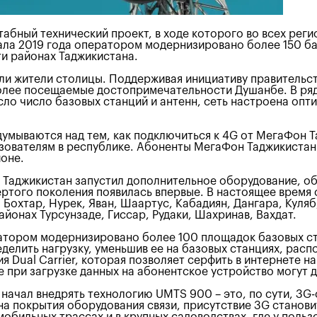
бный технический проект, в ходе которого во всех реги
чала 2019 года оператором модернизировано более 150 б
ти районах Таджикистана.
ли жители столицы. Поддерживая инициативу правительст
олее посещаемые достопримечательности Душанбе. В ряде
сло число базовых станций и антенн, сеть настроена оп
думываются над тем, как подключиться к 4G от МегаФон 
ователям в республике. Абоненты МегаФон Таджикистан о
оне.
 Таджикистан запустил дополнительное оборудование, об
ертого поколения появилась впервые. В настоящее время 
 Бохтар, Нурек, Яван, Шаартус, Кабадиян, Дангара, Куляб
айонах Турсунзаде, Гиссар, Рудаки, Шахринав, Вахдат.
атором модернизировано более 100 площадок базовых ста
еделить нагрузку, уменьшив ее на базовых станциях, рас
 Dual Carrier, которая позволяет серфить в интернете на
е при загрузке данных на абонентское устройство могут д
 начал внедрять технологию UMTS 900 – это, по сути, 3G
а покрытия оборудования связи, присутствие 3G станови
омобильных трассах и в крупных садоводствах, где у пол