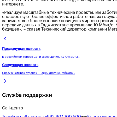
интернете.
«Реализуя масштабные технические проекты, мы заботим
способствуют более эффективной работе наших государ
занимает все более высокие позиции в мировых рейтингах
передачи данных в Таджикистане превышала 10 Мбит/c. 
будущее», – сказал Технический директор компании Ме
Предыдущая новость
В российском городе Сочи завершились XV Открыты...
Следующая новость
Сразу в четырех странах – Таджикистане, Узбекис...
Служба поддержки
Call-центр
Телефон call-центра:
+992 907 700 500
Короткий номе
или