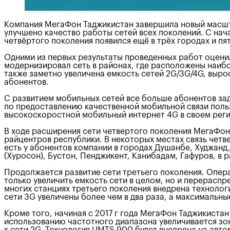
Компания МегаФон Таджикистан завершила новый масшта
улучшено качество работы сетей всех поколений. С на
четвёртого поколения появился ещё в трёх городах и пя
Одними из первых результаты проведенных работ оцени
модернизировал сеть в районах, где расположены наиб
также заметно увеличена емкость сетей 2G/3G/4G, выро
абонентов.
С развитием мобильных сетей все больше абонентов за
по предоставлению качественной мобильной связи польз
высокоскоростной мобильный интернет 4G в своем реги
В ходе расширения сети четвертого поколения МегаФон
райцентров республики. В некоторых местах связь четв
есть у абонентов компании в городах Душанбе, Худжанд,
(Хуросон), Бустон, Пенджикент, Канибадам, Гафуров, в р
Продолжается развитие сети третьего поколения. Опер
только увеличить емкость сети в целом, но и перераспр
многих станциях третьего поколения внедрена технология
сети 3G увеличены более чем в два раза, а максимальны
Кроме того, начиная с 2017 г года МегаФон Таджикистан
использованию частотного диапазона увеличивается зон
к сети 2G. Технология UMTS 900 будет внедрена на авт