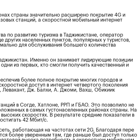
онах страны значительно расширено покрытие 4G и
азовых станций, а скоростной мобильный интернет
ва по развитию туризма в Таджикистане, оператор
 других населенных пунктов, популярных у туристов,
тимально для обслуживания большего количества
Таджикистан. Именно он занимает лидирующие позиции
дни из первых, кто смогли получить качественный и
еспечив более полное покрытие многих городов и
скоростной доступ в интернет четвертого поколения
, Левакант, Дж. Балхи, А. Джоми, Вахш, Обикиик
нций в Согде, Хатлоне, РРП и ГБАО. Это позволило не
положенных в самых густонаселенных районах страны. На
 высоких скоростях. В результате средние показатели в
остигать 42 Мбит/с.
-сеть, работающая на частотах сети 2G. Благодаря пере
тся более уверенным там, где раньше был доступ только
ьзователей высока потребность в скоростном мобильном