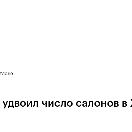
атлоне
удвоил число салонов в