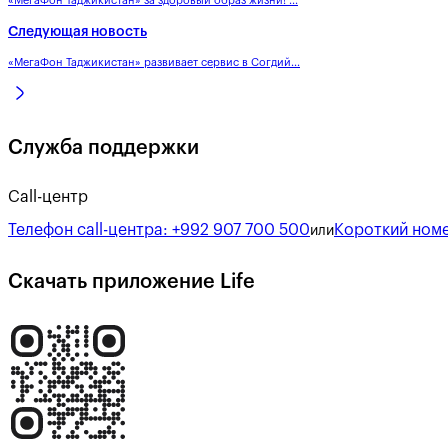
«МегаФон Таджикистан» за здоровый образ жизни! ...
Следующая новость
«МегаФон Таджикистан» развивает сервис в Согдий...
Служба поддержки
Call-центр
Телефон call-центра:
+992 907 700 500
Короткий номе
или
Скачать приложение Life