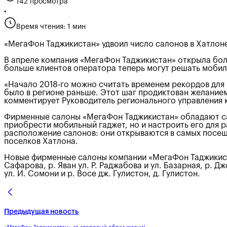
142 просмотра
•
Время чтения: 1 мин
«МегаФон Таджикистан» удвоил число салонов в Хатлон
В апреле компания «МегаФон Таджикистан» открыла бол
больше клиентов оператора теперь могут решать мобил
«Начало 2018-го можно считать временем рекордов для 
было в регионе раньше. Этот шаг продиктован желанием
комментирует Руководитель регионального управлени
Фирменные салоны «МегаФон Таджикистан» обладают са
приобрести мобильный гаджет, но и настроить его для 
расположение салонов: они открываются в самых посеща
поселков Хатлона.
Новые фирменные салоны компании «МегаФон Таджикистан»
Сафарова, р. Яван ул. Р. Раджабова и ул. Базарная, р. Д
ул. И. Сомони и р. Восе дж. Гулистон, д. Гулистон.
Предыдущая новость