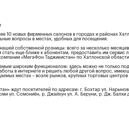
е
ее 10 новых фирменных салонов в городах и районах Хат
ьные вопросы в местах, удобных для посещения.
нашей собственной розницы: всего за несколько месяцев
 стать еще ближе к абонентам, предоставить им сервис л
я компании «МегаФон Таджикистан» по Хатлонской обла
мым широким функционалом: здесь можно не только подк
работы в интернете и решить любой другой вопрос, имею
емых местах – возле рынков, крупных торговых центров 
 ждут посетителей по адресам: г. Бохтар ул. Нарынова и 
жоми ул. Сомониён, р. Джайхун ул. А. Беруни, р. Дж. Балхи