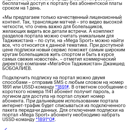
бесплатный доступ к порталу без абонентской платы
сроком на 1 день.
«Мы предлагаем только качественный лицензионный
контент. Так, трансляции матчей – это видео высокой
четкости, что очень важно для болельщиков,
желающих видеть все детали встречи. А комплект
разделов портала можно считать уникальным для
Таджикистана – по сути, на «Mega Sport» можно найти
все, что относится к данной тематике. При доступной
цене подписки новый сервис поможет самым широким
кругам болельщиков жить спортом и быть в курсе
самых свежих новостей», – отметил коммерческий
директор компании «МегаФон Таджикистан» Джамшед
БОБОАЛИЕВ.
Подключить подписку на портал можно двумя
способами – отправив SMS с любым словом на номер
1891 или USSD-команду
*1891#
. В ответном сообщении с
короткого номера 1141 абонент получит пароль, а
логином для доступа на портал служит номер
абонента. При дальнейшем использовании портала
интернет-трафик будет списываться из подключенного
пакета передачи данных. Для отключения подписки на
портал «Mega Sport» абоненту необходимо набрать
USSD-команду
*1891*0#
.