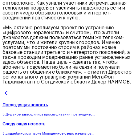
оптоволокно. Как узнали участники встречи, данная
технология позволяет увеличить надежность сети и
свести число обрывов голосовых и интернет-
соединений практически к нулю.
«Мы активно реализуем проект по устранению
«цифрового неравенства» и считаем, что жители
джамоатов должны пользоваться теми же телеком-
услугами, что и жители крупных городов. Именно
поэтому мы постоянно строим в районах новые
базовые станции третьего и четвертого поколений, а
также проводим модернизацию ранее установленных
здесь объектов. Наша цель – сделать так, чтобы
абоненты повсеместно были на связи и получали
радость от общения с близкими», – отметил Директор
регионального управления компании МегаФон
Таджикистан по Согдийской области Далер НАИМОВ.
Предыдущая новость
В Душанбе завершились прослушивания претенденто...
Следующая новость
В душанбинском парке Молодежное озеро начала ра...