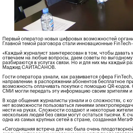
Первый оператор новых цифровых возможностей органи
Главной темой разговора стали инновационные FinTech
«Каждый журналист заинтересован в том, чтобы давать
отвечаем на любые вопросы, даем советы по выгодному
разбираются в услугах связи. Но и для них мы каждый 
Маджид САЙТАСАНОВ.
Гости оператора узнали, как развивается сфера FinTec
направлении: в распоряжении абонентов бесплатное пр
возможность оплачивать покупки с помощью QR-кодов. 
СМИ могли передать эту информацию своим зрителям и 
В ходе общения журналисты узнали и о сложностях, с к
нет возможности пользоваться линиями электропередач 
нести на руках. Сложности создают и некоторые жители
нескольких людей без связи могут остаться тысячи. К 
одна из самых крупных сетей в стране, созданная Мега
«Сегодняшняя встреча для нас была очень плодотворной