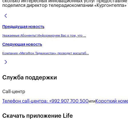
сколько интересных инновационных услуг предоставляет 
поделился директор телерадиокомпании «Кургонтеппа
Предыдущая новость
Уважаемые Абоненты! Информируем Вас о том, что ...
Следующая новость
Компания «МегаФон Таджикистан» проводит масштаб...
Служба поддержки
Call-центр
Телефон call-центра:
+992 907 700 500
Короткий номе
или
Скачать приложение Life