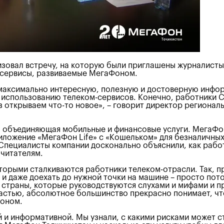
зовал встречу, на которую были приглашены журналисты
-сервисы, развиваемые МегаФоном.
 максимально интересную, полезную и достоверную инфо
 использованию телеком-сервисов. Конечно, работники 
раз открываем что-то новое», – говорит директор регион
h, объединяющая мобильные и финансовые услуги. МегаФон
иложение «МегаФон Life» с «Кошельком» для безналичных
Специалисты компании досконально объяснили, как рабо
читателям.
оторыми сталкиваются работники телеком-отрасли. Так, п
и даже доехать до нужной точки на машине – просто пото
 страны, которые руководствуются слухами и мифами и пр
счастью, абсолютное большинство прекрасно понимает, чт
Фоном.
 и информативной. Мы узнали, с какими рисками может с