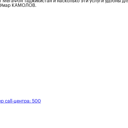
МегаФон Таджикистан и насколько эти услуги удобны для 
» Умар КАМОЛОВ.
р call-центра:
500