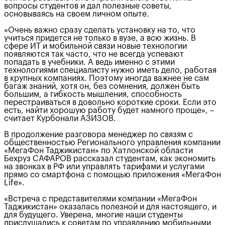
вопросы студентов и дал полезные советы,
основываясь на своем личном опыте.
«Очень важно сразу сделать установку на то, что
учиться придется не только в вузе, а всю жизнь. В
сфере ИТ и мобильной связи новые технологии
появляются так часто, что не всегда успевают
попадать в учебники. А ведь именно с этими
технологиями специалисту нужно иметь дело, работая
в крупных компаниях. Поэтому иногда важнее не сам
багаж знаний, хотя он, без сомнения, должен быть
большим, а гибкость мышления, способность
перестраиваться в довольно короткие сроки. Если это
есть, найти хорошую работу будет намного проще», –
считает Курбонали АЗИЗОВ.
В продолжение разговора менеджер по связям с
общественностью Регионального управления компании
«МегаФон Таджикистан» по Хатлонской области
Бехруз САФАРОВ рассказал студентам, как экономить
на звонках в РФ или управлять тарифами и услугами
прямо со смартфона с помощью приложения «МегаФон
Life».
«Встреча с представителями компании «МегаФон
Таджикистан» оказалась полезной и для настоящего, и
для будущего. Уверена, многие наши студенты
прислушались к советам по управлению мобильными