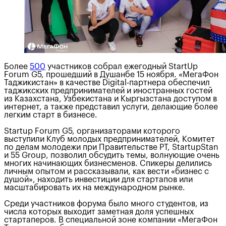
Более
500
участников собрал ежегодный StartUp
Forum G5, прошедший в Душанбе 15 ноября. «МегаФон
Таджикистан» в качестве Digital-партнера обеспечил
таджикских предпринимателей и иностранных гостей
из Казахстана, Узбекистана и Кыргызстана доступом в
интернет, а также представил услуги, делающие более
легким старт в бизнесе.
Startup Forum G5, организаторами которого
выступили Клуб молодых предпринимателей, Комитет
по делам молодежи при Правительстве РТ, StartupStan
и 55 Group, позволил обсудить темы, волнующие очень
многих начинающих бизнесменов. Спикеры делились
личным опытом и рассказывали, как вести «бизнес с
душой», находить инвестиции для стартапов или
масштабировать их на международном рынке.
Среди участников форума было много студентов, из
числа которых выходит заметная доля успешных
стартаперов. В специальной зоне компании «МегаФон