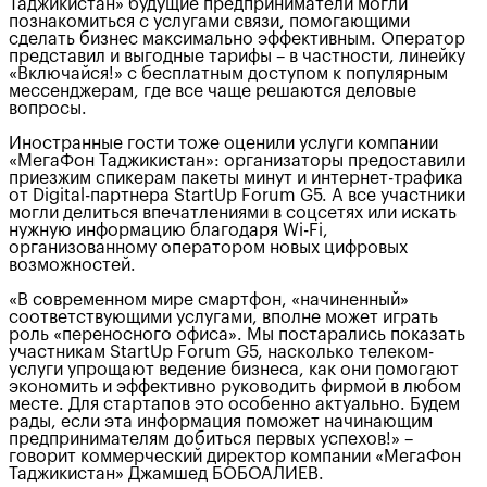
Таджикистан» будущие предприниматели могли
познакомиться с услугами связи, помогающими
сделать бизнес максимально эффективным. Оператор
представил и выгодные тарифы – в частности, линейку
«Включайся!» с бесплатным доступом к популярным
мессенджерам, где все чаще решаются деловые
вопросы.
Иностранные гости тоже оценили услуги компании
«МегаФон Таджикистан»: организаторы предоставили
приезжим спикерам пакеты минут и интернет-трафика
от Digital-партнера StartUp Forum G5. А все участники
могли делиться впечатлениями в соцсетях или искать
нужную информацию благодаря Wi-Fi,
организованному оператором новых цифровых
возможностей.
«В современном мире смартфон, «начиненный»
соответствующими услугами, вполне может играть
роль «переносного офиса». Мы постарались показать
участникам StartUp Forum G5, насколько телеком-
услуги упрощают ведение бизнеса, как они помогают
экономить и эффективно руководить фирмой в любом
месте. Для стартапов это особенно актуально. Будем
рады, если эта информация поможет начинающим
предпринимателям добиться первых успехов!» –
говорит коммерческий директор компании «МегаФон
Таджикистан» Джамшед БОБОАЛИЕВ.