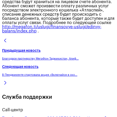
средства будут храниться на лицевом счете абонента.
Абонент сможет произвести оплату различных услуг
посредством электронного кошелька «Атласпей»,
списание денежных средств будет происходить с
баланса абонента, который также будет доступен и для
оплаты услуг связи. Подробнее по следующей ссылке
http://megafon.tj/uslugi/finansovye-uslugi/edinyy-
balans/index.php
.
Предыдущая новость
Благодаря партнерству МегаФон Таджикистан, Алиф...
Следующая новость
В Пенджикенте стартовала акция «Включайся в ско...
Служба поддержки
Call-центр