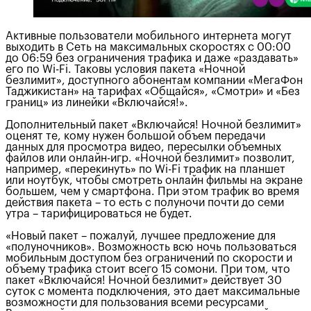
Активные пользователи мобильного интернета могут
выходить в Сеть на максимальных скоростях с 00:00
до 06:59 без ограничения трафика и даже «раздавать»
его по Wi-Fi. Таковы условия пакета «Ночной
безлимит», доступного абонентам компании «МегаФон
Таджикистан» на тарифах «Общайся», «Смотри» и «Без
границ» из линейки «Включайся!».
Дополнительный пакет «Включайся! Ночной безлимит»
оценят те, кому нужен большой объем передачи
данных для просмотра видео, пересылки объемных
файлов или онлайн-игр. «Ночной безлимит» позволит,
например, «перекинуть» по Wi-Fi трафик на планшет
или ноутбук, чтобы смотреть онлайн фильмы на экране
большем, чем у смартфона. При этом трафик во время
действия пакета – то есть с полуночи почти до семи
утра – тарифицироваться не будет.
«Новый пакет – пожалуй, лучшее предложение для
«полуночников». Возможность всю ночь пользоваться
мобильным доступом без ограничений по скорости и
объему трафика стоит всего 15 сомони. При том, что
пакет «Включайся! Ночной безлимит» действует 30
суток с момента подключения, это дает максимальные
возможности для пользования всеми ресурсами