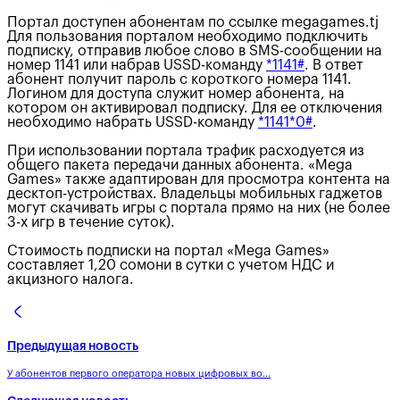
Портал доступен абонентам по ссылке megagames.tj
Для пользования порталом необходимо подключить
подписку, отправив любое слово в SMS-сообщении на
номер 1141 или набрав USSD-команду
*1141#
. В ответ
абонент получит пароль с короткого номера 1141.
Логином для доступа служит номер абонента, на
котором он активировал подписку. Для ее отключения
необходимо набрать USSD-команду
*1141*0#
.
При использовании портала трафик расходуется из
общего пакета передачи данных абонента. «Mega
Games» также адаптирован для просмотра контента на
десктоп-устройствах. Владельцы мобильных гаджетов
могут скачивать игры с портала прямо на них (не более
3-х игр в течение суток).
Стоимость подписки на портал «Mega Games»
составляет 1,20 сомони в сутки с учетом НДС и
акцизного налога.
Предыдущая новость
У абонентов первого оператора новых цифровых во...