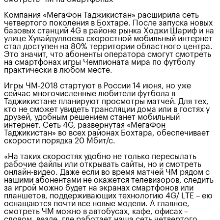
Компания «МегаФон Таджикистан» расширила сеть
четвертого поколения в Бохтаре. После запуска новых
базовых станций 4G в районе рынка Ходжи Шариф и на
улице Хувайдуллоева скоростной мобильный интернет
стал доступен на 80% территории областного центра.
Это значит, что абоненты оператора смогут смотреть
на смартфонах игры Чемпионата мира по футболу
практически в любом месте.
Игры ЧМ-2018 стартуют в России 14 июня, но уже
сейчас многочисленные любители футбола в
Таджикистане планируют просмотры матчей. Для тех,
кто не сможет увидеть трансляции дома или в гостях у
друзей, удобным решением станет мобильный
интернет. Сеть 4G, развернутая «МегаФон
Таджикистан» во всех районах Бохтара, обеспечивает
скорости порядка 20 Мбит/с.
«На таких скоростях удобно не только пересылать
рабочие файлы или открывать сайты, но и смотреть
онлайн-видео. Даже если во время матчей ЧМ рядом с
нашими абонентами не окажется телевизоров, следить
за игрой можно будет на экранах смартфонов или
планшетов, поддерживающих технологию 4G/ LTE – ею
оснащаются почти все новые модели. А главное,
смотреть ЧМ можно в автобусах, кафе, офисах –
словом, везде, где работает наша сеть четвертого