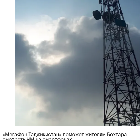
«МегаФон Таджикистан» поможет жителям Бохтара
смотреть ЧМ на смартфонах