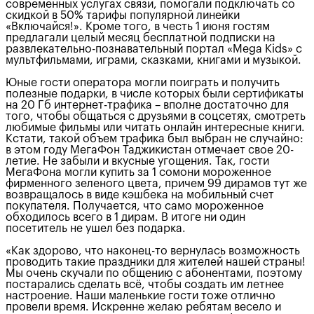
современных услугах связи, помогали подключать со
скидкой в 50% тарифы популярной линейки
«Включайся!». Кроме того, в честь 1 июня гостям
предлагали целый месяц бесплатной подписки на
развлекательно-познавательный портал «Mega Kids» с
мультфильмами, играми, сказками, книгами и музыкой.
Юные гости оператора могли поиграть и получить
полезные подарки, в числе которых были сертификаты
на 20 Гб интернет-трафика – вполне достаточно для
того, чтобы общаться с друзьями в соцсетях, смотреть
любимые фильмы или читать онлайн интересные книги.
Кстати, такой объем трафика был выбран не случайно:
в этом году МегаФон Таджикистан отмечает свое 20-
летие. Не забыли и вкусные угощения. Так, гости
МегаФона могли купить за 1 сомони мороженное
фирменного зеленого цвета, причем 99 дирамов тут же
возвращалось в виде кэшбека на мобильный счет
покупателя. Получается, что само мороженное
обходилось всего в 1 дирам. В итоге ни один
посетитель не ушел без подарка.
«Как здорово, что наконец-то вернулась возможность
проводить такие праздники для жителей нашей страны!
Мы очень скучали по общению с абонентами, поэтому
постарались сделать всё, чтобы создать им летнее
настроение. Наши маленькие гости тоже отлично
провели время. Искренне желаю ребятам весело и