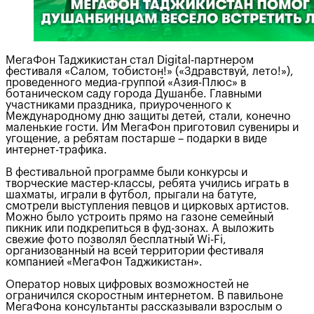
МегаФон Таджикистан стал Digital-партнером
фестиваля «Салом, тобистон!» («Здравствуй, лето!»),
проведенного медиа-группой «Азия-Плюс» в
ботаническом саду города Душанбе. Главными
участниками праздника, приуроченного к
Международному дню защиты детей, стали, конечно
маленькие гости. Им МегаФон приготовил сувениры и
угощение, а ребятам постарше – подарки в виде
интернет-трафика.
В фестивальной программе были конкурсы и
творческие мастер-классы, ребята учились играть в
шахматы, играли в футбол, прыгали на батуте,
смотрели выступления певцов и цирковых артистов.
Можно было устроить прямо на газоне семейный
пикник или подкрепиться в фуд-зонах. А выложить
свежие фото позволял бесплатный Wi-Fi,
организованный на всей территории фестиваля
компанией «МегаФон Таджикистан».
Оператор новых цифровых возможностей не
ограничился скоростным интернетом. В павильоне
МегаФона консультанты рассказывали взрослым о