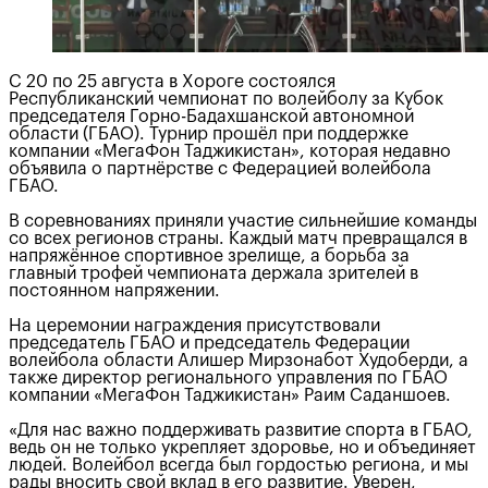
С 20 по 25 августа в Хороге состоялся
Республиканский чемпионат по волейболу за Кубок
председателя Горно-Бадахшанской автономной
области (ГБАО). Турнир прошёл при поддержке
компании «МегаФон Таджикистан», которая недавно
объявила о партнёрстве с Федерацией волейбола
ГБАО.
В соревнованиях приняли участие сильнейшие команды
со всех регионов страны. Каждый матч превращался в
напряжённое спортивное зрелище, а борьба за
главный трофей чемпионата держала зрителей в
постоянном напряжении.
На церемонии награждения присутствовали
председатель ГБАО и председатель Федерации
волейбола области Алишер Мирзонабот Худоберди, а
также директор регионального управления по ГБАО
компании «МегаФон Таджикистан» Раим Саданшоев.
«Для нас важно поддерживать развитие спорта в ГБАО,
ведь он не только укрепляет здоровье, но и объединяет
людей. Волейбол всегда был гордостью региона, и мы
рады вносить свой вклад в его развитие. Уверен,