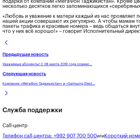
подарки от компании «МегаФон Таджикистан». Кроме цв
несколько десятков легко запоминающихся «серебряны
«Любовь и уважение к матери каждый из нас проявляет п
нашей акции совершают их регулярно. А чтобы мамам то
пакеты трафика и красивые номера – ведь общаться вну
что у них всё хорошо!» – говорит Исполнительный ди
Предыдущая новость
Уважаемые абоненты! С 08 марта 2019 года совмес...
Следующая новость
Компании «МегаФон Таджикистан» и «Samsung Elect...
Служба поддержки
Call-центр
Телефон call-центра:
+992 907 700 500
Короткий номе
или