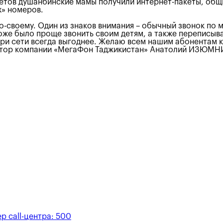
етов душанбинские мамы получили интернет-пакеты, общ
х» номеров.
о-своему. Один из знаков внимания – обычный звонок по 
же было проще звонить своим детям, а также переписыва
три сети всегда выгоднее. Желаю всем нашим абонентам к
ректор компании «МегаФон Таджикистан» Анатолий ИЗЮМ
р call-центра:
500