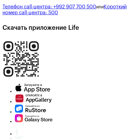
Телефон call-центра:
+992 907 700 500
Короткий
или
номер call-центра:
500
Скачать приложение Life