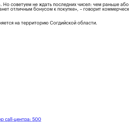
ца. Но советуем не ждать последних чисел: чем раньше аб
станет отличным бонусом к покупке», – говорит коммерче
няется на территорию Согдийской области.
р call-центра:
500