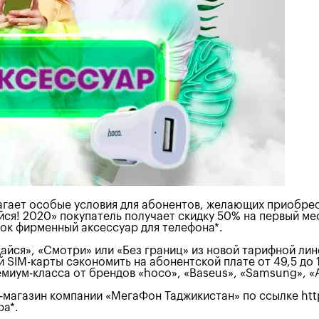
гает особые условия для абонентов, желающих приобрес
ся! 2020» покупатель получает скидку 50% на первый ме
рок фирменный аксессуар для телефона*.
йся», «Смотри» или «Без границ» из новой тарифной лине
 SIM-карты сэкономить на абонентской плате от 49,5 до 
миум-класса от брендов «hoco», «Baseus», «Samsung», «A
т-магазин компании «МегаФон Таджикистан» по ссылке htt
ра*.