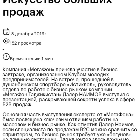
продаж
8 декабря 2016
•
152 просмотра
•
Время чтения: 1 мин
Компания «МегаФон» приняла участие в бизнес-
завтраке, организованном Клубом молодых
предпринимателей. На встрече, прошедшей в
душанбинском спортбаре «Истиклол», руководитель
отдела по работе с бизнес-рынком компании
«МегаФон Таджикистан» Далер НАИМОВ выступил с
презентацией, раскрывающей секреты успеха в сфере
В2В-продаж.
Основная часть выступления эксперта от «МегаФона»
была посвящена ключевым отличиям работы на
массовом и бизнес-рынке. Как отметил Далер Наимов,
если специалиста по продажам В2С можно сравнить со
спринтером, то бизнес-рынок требует уже «бегунов»
на длинные дистанции. Для клиентов здесь важны не