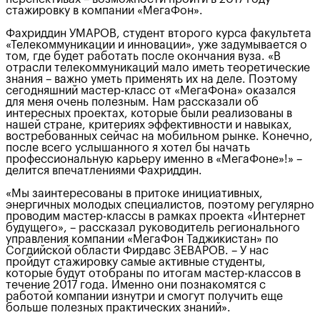
стажировку в компании «МегаФон».
Фахриддин УМАРОВ, студент второго курса факультета
«Телекоммуникации и инновации», уже задумывается о
том, где будет работать после окончания вуза. «В
отрасли телекоммуникаций мало иметь теоретические
знания – важно уметь применять их на деле. Поэтому
сегодняшний мастер-класс от «МегаФона» оказался
для меня очень полезным. Нам рассказали об
интересных проектах, которые были реализованы в
нашей стране, критериях эффективности и навыках,
востребованных сейчас на мобильном рынке. Конечно,
после всего услышанного я хотел бы начать
профессиональную карьеру именно в «МегаФоне»!» –
делится впечатлениями Фахриддин.
«Мы заинтересованы в притоке инициативных,
энергичных молодых специалистов, поэтому регулярно
проводим мастер-классы в рамках проекта «Интернет
будущего», – рассказал руководитель регионального
управления компании «МегаФон Таджикистан» по
Согдийской области Фирдавс ЗЕВАРОВ. – У нас
пройдут стажировку самые активные студенты,
которые будут отобраны по итогам мастер-классов в
течение 2017 года. Именно они познакомятся с
работой компании изнутри и смогут получить еще
больше полезных практических знаний».