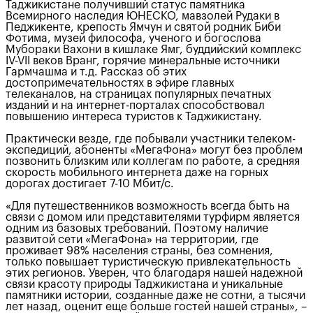
Таджикистане получивший статус памятника
Всемирного наследия ЮНЕСКО, мавзолей Рудаки в
Педжикенте, крепость Ямчун и святой родник Биби
Фотима, музей философа, ученого и богослова
Мубораки Вахони в кишлаке Ямг, буддийский комплекс
IV-VII веков Вранг, горячие минеральные источники
Гармчашма и т.д. Рассказ об этих
достопримечательностях в эфире главных
телеканалов, на страницах популярных печатных
изданий и на интернет-порталах способствовал
повышению интереса туристов к Таджикистану.
Практически везде, где побывали участники телеком-
экспедиций, абоненты «МегаФона» могут без проблем
позвонить близким или коллегам по работе, а средняя
скорость мобильного интернета даже на горных
дорогах достигает 7-10 Мбит/с.
«Для путешественников возможность всегда быть на
связи с домом или представителями турфирм является
одним из базовых требований. Поэтому наличие
развитой сети «МегаФона» на территории, где
проживает 98% населения страны, без сомнения,
только повышает туристическую привлекательность
этих регионов. Уверен, что благодаря нашей надежной
связи красоту природы Таджикистана и уникальные
памятники истории, созданные даже не сотни, а тысячи
лет назад, оценит еще больше гостей нашей страны», –