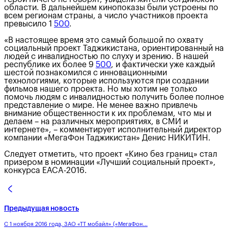
области. В дальнейшем кинопоказы были устроены по
всем регионам страны, а число участников проекта
превысило 1
500
.
«В настоящее время это самый большой по охвату
социальный проект Таджикистана, ориентированный на
людей с инвалидностью по слуху и зрению. В нашей
республике их более 9
500
, и фактически уже каждый
шестой познакомился с инновационными
технологиями, которые используются при создании
фильмов нашего проекта. Но мы хотим не только
помочь людям с инвалидностью получить более полное
представление о мире. Не менее важно привлечь
внимание общественности к их проблемам, что мы и
делаем – на различных мероприятиях, в СМИ и
интернете», – комментирует исполнительный директор
компании «МегаФон Таджикистан» Денис НИКИТИН.
Следует отметить, что проект «Кино без границ» стал
призером в номинации «Лучший социальный проект»,
конкурса ЕАСА-2016.
Предыдущая новость
С 1 ноября 2016 года, ЗАО «ТТ мобайл» («МегаФон...