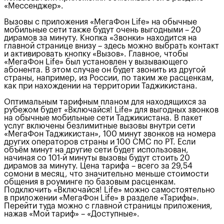
«Мессенджер».
Вызовы с приложения «МегаФон Life» на обычные
мобильные сети также будут очень выгодными – 20
дирамов за минуту. Кнопка «Звонки» находится на
главной странице внизу – здесь можно выбрать контакт
и активировать кнопку «Вызов». Главное, чтобы
«МегаФон Life» был установлен у вызывающего
абонента. В этом случае он будет звонить из другой
страны, например, из России, по таким же расценкам,
как при нахождении на территории Таджикистана.
Оптимальным тарифным планом для находящихся за
рубежом будет «Включайся! Life» для выгодных звонков
на обычные мобильные сети Таджикистана. В пакет
услуг включены безлимитные вызовы внутри сети
«МегаФон Таджикистан», 100 минут звонков на номера
других операторов страны и 100 СМС по РТ. Если
объём минут на другие сети будет использован,
начиная со 101-й минуты вызовы будут стоить 20
дирамов за минуту. Цена тарифа – всего за 29,54
сомони в месяц, что значительно меньше стоимости
общения в роуминге по базовым расценкам.
Подключить «Включайся! Life» можно самостоятельно
в приложении «МегаФон Life» в разделе «Тарифы».
Перейти туда можно с главной страницы приложения,
нажав «Мой тариф» – «Доступные».