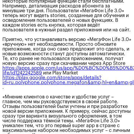
некоторые популярные функции стали бесплатными.
Например, детализация расходов абонента за
минувшие три дня. Пользователи «МегаФон Life 3.0»
теперь могут видеть stories, созданные для обучения и
осведомления пользователей о новых функциях. В
каждом stories есть кнопка, которая ведёт
пользователя в нужный раздел приложения или на сайт.
Приятно, что устанавливать версию «МегаФон Life 3.0»
«вручную» нет необходимости. Просто обновите
приложение, когда оно само предложит это сделать, и
новые возможности станут доступны автоматически.
Те, кто ранее не пользовался приложением, получат
новую версию сразу при скачивании через App Store
https://apps.apple.com/us/app/%D0%BC%D0%B5%D
life/id1242242589
или Play Market
https://play.google.com/store/apps/details?
id=ru.polyphone.polyphone.megafon&amp;hl=en&amp;g
.
«Мнение клиентов о качестве и удобстве услуг –
главное, чем мы руководствуемся в своей работе.
Отзывы пользователей были учтены и при разработке
новой версии приложения. К примеру, сейчас доступны
сразу три варианта визуального оформления, в том
числе поддержка тёмной темы. «МегаФон Life 3.0»
уникален тем, что это первый super app в стране с
максимальным набором необходимых услуг – с личным