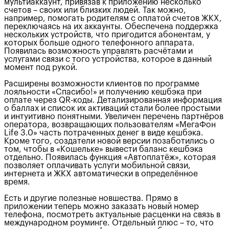
мультиаккаунт, привязав к приложению несколько
счетов – своих или близких людей. Так можно,
например, помогать родителям с оплатой счетов ЖКХ,
переключаясь на их аккаунты. Обеспечена поддержка
нескольких устройств, что пригодится абонентам, у
которых больше одного телефонного аппарата.
Появилась возможность управлять расчётами и
услугами связи с того устройства, которое в данный
момент под рукой.
Расширены возможности клиентов по программе
лояльности «Спасибо!» и получению кешбэка при
оплате через QR-коды. Детализированная информация
о баллах и список их активаций стали более простыми
и интуитивно понятными. Увеличен перечень партнёров
оператора, возвращающих пользователям «МегаФон
Life 3.0» часть потраченных денег в виде кешбэка.
Кроме того, создатели новой версии позаботились о
том, чтобы в «Кошельке» вывести баланс кешбэка
отдельно. Появилась функция «Автоплатёж», которая
позволяет оплачивать услуги мобильной связи,
интернета и ЖКХ автоматически в определённое
время.
Есть и другие полезные новшества. Прямо в
приложении теперь можно заказать новый номер
телефона, посмотреть актуальные расценки на связь в
международном роуминге. Отдельный плюс – то, что