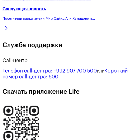
Следующая новость
Посетители парка имени Мир Сайид Али Хамадони в...
Служба поддержки
Call-центр
Телефон call-центра:
+992 907 700 500
Короткий
или
номер call-центра:
500
Скачать приложение Life