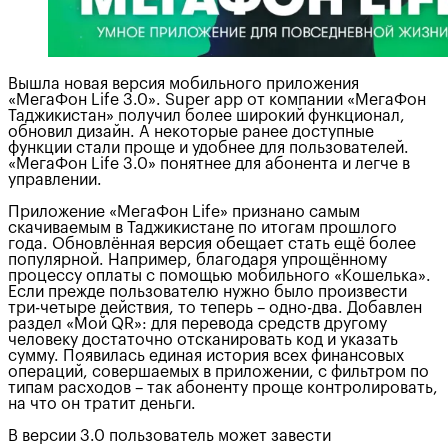
Вышла новая версия мобильного приложения
«МегаФон Life 3.0». Super app от компании «МегаФон
Таджикистан» получил более широкий функционал,
обновил дизайн. А некоторые ранее доступные
функции стали проще и удобнее для пользователей.
«МегаФон Life 3.0» понятнее для абонента и легче в
управлении.
Приложение «МегаФон Life» признано самым
скачиваемым в Таджикистане по итогам прошлого
года. Обновлённая версия обещает стать ещё более
популярной. Например, благодаря упрощённому
процессу оплаты с помощью мобильного «Кошелька».
Если прежде пользователю нужно было произвести
три-четыре действия, то теперь – одно-два. Добавлен
раздел «Мой QR»: для перевода средств другому
человеку достаточно отсканировать код и указать
сумму. Появилась единая история всех финансовых
операций, совершаемых в приложении, с фильтром по
типам расходов – так абоненту проще контролировать,
на что он тратит деньги.
В версии 3.0 пользователь может завести