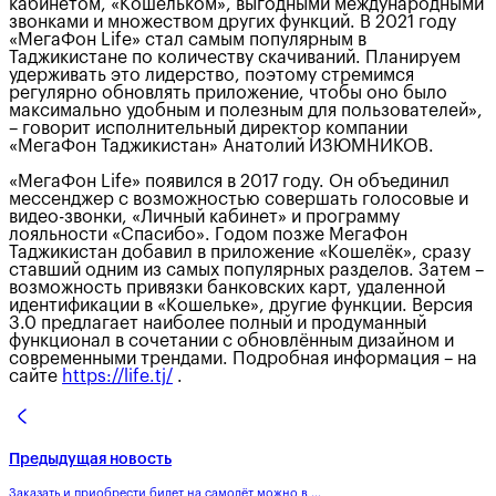
кабинетом, «Кошельком», выгодными международными
звонками и множеством других функций. В 2021 году
«МегаФон Life» стал самым популярным в
Таджикистане по количеству скачиваний. Планируем
удерживать это лидерство, поэтому стремимся
регулярно обновлять приложение, чтобы оно было
максимально удобным и полезным для пользователей»,
– говорит исполнительный директор компании
«МегаФон Таджикистан» Анатолий ИЗЮМНИКОВ.
«МегаФон Life» появился в 2017 году. Он объединил
мессенджер с возможностью совершать голосовые и
видео-звонки, «Личный кабинет» и программу
лояльности «Спасибо». Годом позже МегаФон
Таджикистан добавил в приложение «Кошелёк», сразу
ставший одним из самых популярных разделов. Затем –
возможность привязки банковских карт, удаленной
идентификации в «Кошельке», другие функции. Версия
3.0 предлагает наиболее полный и продуманный
функционал в сочетании с обновлённым дизайном и
современными трендами. Подробная информация – на
сайте
https://life.tj/
.
Предыдущая новость
Заказать и приобрести билет на самолёт можно в ...