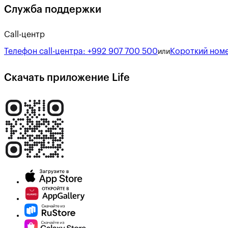
Служба поддержки
Call-центр
Телефон call-центра:
+992 907 700 500
Короткий номе
или
Скачать приложение Life