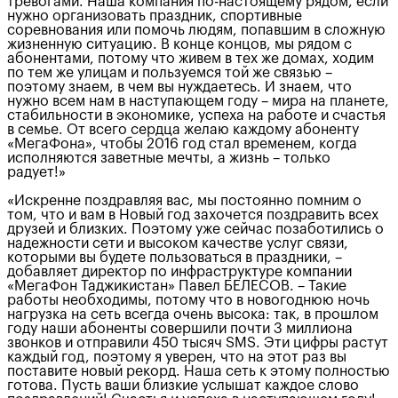
тревогами. Наша компания по-настоящему рядом, если
нужно организовать праздник, спортивные
соревнования или помочь людям, попавшим в сложную
жизненную ситуацию. В конце концов, мы рядом с
абонентами, потому что живем в тех же домах, ходим
по тем же улицам и пользуемся той же связью –
поэтому знаем, в чем вы нуждаетесь. И знаем, что
нужно всем нам в наступающем году – мира на планете,
стабильности в экономике, успеха на работе и счастья
в семье. От всего сердца желаю каждому абоненту
«МегаФона», чтобы 2016 год стал временем, когда
исполняются заветные мечты, а жизнь – только
радует!»
«Искренне поздравляя вас, мы постоянно помним о
том, что и вам в Новый год захочется поздравить всех
друзей и близких. Поэтому уже сейчас позаботились о
надежности сети и высоком качестве услуг связи,
которыми вы будете пользоваться в праздники, –
добавляет директор по инфраструктуре компании
«МегаФон Таджикистан» Павел БЕЛЕСОВ. – Такие
работы необходимы, потому что в новогоднюю ночь
нагрузка на сеть всегда очень высока: так, в прошлом
году наши абоненты совершили почти 3 миллиона
звонков и отправили 450 тысяч SMS. Эти цифры растут
каждый год, поэтому я уверен, что на этот раз вы
поставите новый рекорд. Наша сеть к этому полностью
готова. Пусть ваши близкие услышат каждое слово